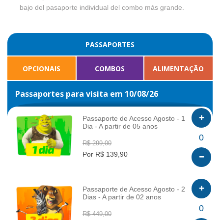
bajo del pasaporte individual del combo más grande.
PASSAPORTES
OPCIONAIS
COMBOS
ALIMENTAÇÃO
Passaportes para visita em 10/08/26
Passaporte de Acesso Agosto - 1
Dia - A partir de 05 anos
INFO
0
R$ 299,00
Por R$ 139,90
Passaporte de Acesso Agosto - 2
Dias - A partir de 02 anos
INFO
0
R$ 449,00