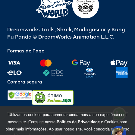
Dreamworks Trolls, Shrek, Madagascar y Kung
Fu Panda © DreamWorks Animation L.L.C.
Formas de Pago
Compra segura
ÓTIMO
Utilizamos cookies para aprimorar ainda mais a sua experiência em
nosso site. Consulte nossa
Política de Privacidade
e Cookies para
Beto Carrero World @ 2026 / Todos los derechos reservados
85.248.987/0001-10
obter mais informações. Ao usar nosso site, você concorda com o uso