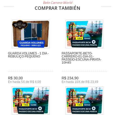
Beto Carrero World
COMPRAR TAMBIÉN
GUARDA VOLUMES - 1 DIA -
PASSAPORTE-BETO-
REBULIÇO PEQUENO
CARRERO-01-DIA-01-
PASSEIO-ESCUNA-PIRATA-
10H45
R$ 30,00
R$ 234,90
En hasta 5X de R$ 6,00
En hasta 10X de R$ 23,49