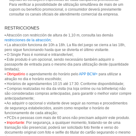
Para verificar a possibilidade de utilização simultânea de mais de um
cupom ou benefício promocional, o consumidor deverá previamente
consultar os canais oficiais de atendimento comercial da empresa.
RESTRICCIONES
• Atracción con restricción de altura de 1,10 m, consulta las demás
restricciones de la atracción
;
• La atracción funciona de 10h a 18h. La fila del juego se cierra a las 18h,
pero sigue funcionando hasta que se divierta el último visitante.
• O Single Pass é nominal e intransferível;
• Este produto é um opcional, sendo necessário também adquirir o
passaporte de entrada para o mesmo dia para utilização deste (quantidade
limitada);
•
Obrigatório
o agendamento do horário pelo
APP BCW+
para utilizar a
atração no dia e horário escolhido;
• Horários de agendamentos 10:15 até 17:30. Conforme disponibilidade;
• Compras realizadas no dia da visita (na loja online ou na bilheteria) não
são consideradas compras antecipadas, para garantir o melhor valor compre
antecipadamente;
• Ao adquirir o opcional o visitante deve seguir as normas e procedimentos
de segurança estabelecidos, assim como respeitar o horário de
funcionamento de cada atração;
• PCDs e pessoas com mais de 60 anos não precisam adquirir este produto.
•
Importante:
Por segurança, a qualquer momento, tratando-se de uma
transação não presencial, poderá ser solicitado foto frente e verso do
documento original com foto e selfie do titular do cartão segurando o mesmo