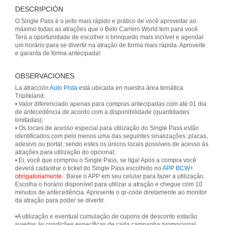
DESCRIPCIÓN
O Single Pass é o jeito mais rápido e prático de você aproveitar ao
máximo todas as atrações que o Beto Carrero World tem para você.
Terá a oportunidade de escolher o brinquedo mais incrível e agendar
um horário para se divertir na atração de forma mais rápida. Aproveite
e garanta de forma antecipada!
OBSERVACIONES
La atracción
Auto Pista
está ubicada en nuestra área temática
Triplikland.
• Valor diferenciado apenas para compras antecipadas com até 01 dia
de antecedência de acordo com a disponibilidade (quantidades
limitadas);
• Os locais de acesso especial para utilização do Single Pass estão
identificados com pelo menos uma das seguintes sinalizações: placas,
adesivo ou portal, sendo estes os únicos locais possíveis de acesso às
atrações para utilização do opcional;
• Ei, você que comprou o Single Pass, se liga! Após a compra você
deverá cadastrar o ticket do Single Pass escolhido no
APP BCW+
obrigatoriamente
. Baixe o APP em seu celular para fazer a utilização.
Escolha o horário disponível para utilizar a atração e chegue com 10
minutos de antecedência. Apresente o qr-code diretamente ao monitor
da atração para poder se divertir.
•A utilização e eventual cumulação de cupons de desconto estarão
sujeitas às condições específicas de cada campanha promocional.