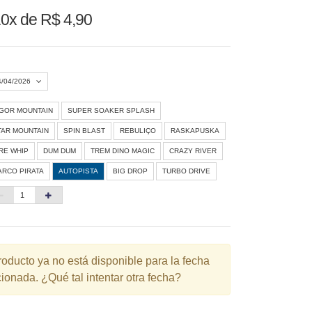
0x de R$ 4,90
4/04/2026
IGOR MOUNTAIN
SUPER SOAKER SPLASH
Agosto 2026
»
TAR MOUNTAIN
SPIN BLAST
REBULIÇO
RASKAPUSKA
D
S
T
Q
Q
S
S
IRE WHIP
DUM DUM
TREM DINO MAGIC
CRAZY RIVER
ARCO PIRATA
AUTOPISTA
BIG DROP
TURBO DRIVE
1
3
4
5
6
7
8
10
11
12
13
14
15
6
17
18
19
20
21
22
3
24
25
26
27
28
29
roducto ya no está disponible para la fecha
ionada. ¿Qué tal intentar otra fecha?
0
31