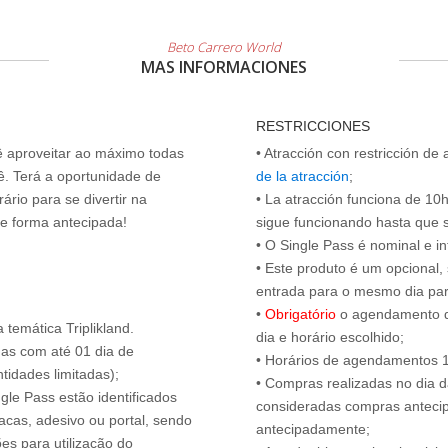
Beto Carrero World
MAS INFORMACIONES
RESTRICCIONES
cê aproveitar ao máximo todas
• Atracción con restricción de
ê. Terá a oportunidade de
de la atracción
;
ário para se divertir na
• La atracción funciona de 10h 
de forma antecipada!
sigue funcionando hasta que se 
• O Single Pass é nominal e int
• Este produto é um opcional
entrada para o mesmo dia para
•
Obrigatório
o agendamento d
temática Triplikland.
dia e horário escolhido;
das com até 01 dia de
• Horários de agendamentos 1
tidades limitadas);
• Compras realizadas no dia da
ngle Pass estão identificados
consideradas compras antecip
acas, adesivo ou portal, sendo
antecipadamente;
es para utilização do