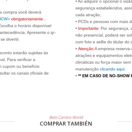
• Ao adquirir o opcional o vi
segurança estabelecidos, ass
s a compra você deverá
cada atração;
BCW+
obrigatoriamente
.
• PCDs e pessoas com mais de
Escolha o horário disponível
•
Importante:
Por segurança, 
 antecedência. Apresente o qr-
não presencial, poderá ser sol
e divertir.
com foto e selfie do titular 
•
Atenção:
A empresa reserva-s
sconto estarão sujeitas às
atrações e equipamentos elet
l. Para verificar a
climáticas ou força maior sem
um cupom ou benefício
manutenção
clicando aqui
;
ltar os canais oficiais de
•
** EM CASO DE NO-SHOW
Beto Carrero World
COMPRAR TAMBIÉN