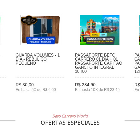
1
GUARDA VOLUMES - 1
PASSAPORTE BETO
PA
DIA - REBULIÇO
CARRERO 01 DIA + 01
CA
PEQUENO
PASSAPORTE CAPITÃO
PA
GANCHO INTEGRAL
GA
10H00
12
R$ 30,00
R$ 234,90
R$
En hasta 5X de R$ 6,00
En hasta 10X de R$ 23,49
En 
Beto Carrero World
OFERTAS ESPECIALES