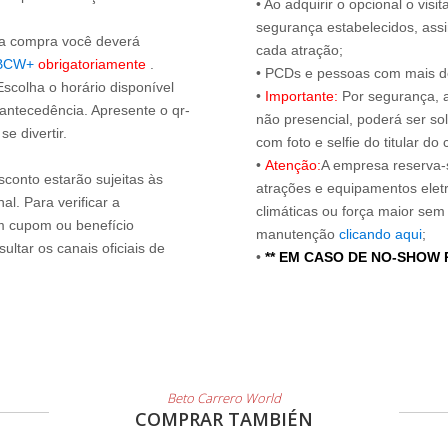
• Ao adquirir o opcional o vi
segurança estabelecidos, ass
s a compra você deverá
cada atração;
BCW+
obrigatoriamente
.
• PCDs e pessoas com mais de
Escolha o horário disponível
•
Importante:
Por segurança, 
 antecedência. Apresente o qr-
não presencial, poderá ser sol
e divertir.
com foto e selfie do titular 
•
Atenção:
A empresa reserva-s
sconto estarão sujeitas às
atrações e equipamentos elet
l. Para verificar a
climáticas ou força maior sem
um cupom ou benefício
manutenção
clicando aqui
;
ltar os canais oficiais de
•
** EM CASO DE NO-SHOW
Beto Carrero World
COMPRAR TAMBIÉN