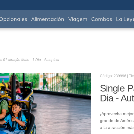
Opcionales
Alimentación
Viagem
Combos
La Ley
s 01 atração Maio - 1 Dia - Autopista
Código: 239996 | Tic
Single P
Dia - Au
¡Aprovecha mejor 
grande de América
a la atracción má