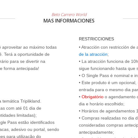
Beto Carrero World
MAS INFORMACIONES
RESTRICCIONES
cê aproveitar ao máximo todas
• Atracción con restricción de
ê. Terá a oportunidade de
de la atracción
;
ário para se divertir na
• La atracción funciona de 10h 
de forma antecipada!
sigue funcionando hasta que se 
• O Single Pass é nominal e int
• Este produto é um opcional
entrada para o mesmo dia para
•
Obrigatório
o agendamento d
temática Triplikland.
dia e horário escolhido;
das com até 01 dia de
• Horários de agendamentos 1
tidades limitadas);
• Compras realizadas no dia da
ngle Pass estão identificados
consideradas compras antecip
acas, adesivo ou portal, sendo
antecipadamente;
es para utilização do