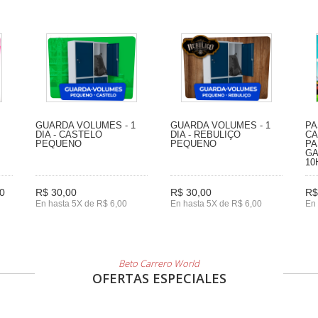
GUARDA VOLUMES - 1
GUARDA VOLUMES - 1
PA
DIA - CASTELO
DIA - REBULIÇO
CA
PEQUENO
PEQUENO
PA
GA
10
0
R$ 30,00
R$ 30,00
R$
En hasta 5X de R$ 6,00
En hasta 5X de R$ 6,00
En 
Beto Carrero World
OFERTAS ESPECIALES