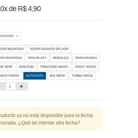
0x de R$ 4,90
0/05/2026
IGOR MOUNTAIN
SUPER SOAKER SPLASH
Agosto 2026
»
TAR MOUNTAIN
SPIN BLAST
REBULIÇO
RASKAPUSKA
D
S
T
Q
Q
S
S
IRE WHIP
DUM DUM
TREM DINO MAGIC
CRAZY RIVER
ARCO PIRATA
AUTOPISTA
BIG DROP
TURBO DRIVE
1
3
4
5
6
7
8
10
11
12
13
14
15
6
17
18
19
20
21
22
3
24
25
26
27
28
29
roducto ya no está disponible para la fecha
ionada. ¿Qué tal intentar otra fecha?
0
31