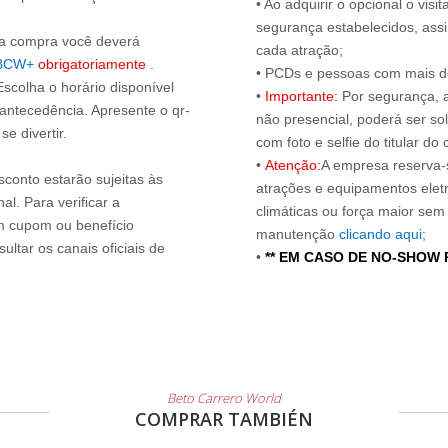
• Ao adquirir o opcional o vi
segurança estabelecidos, ass
s a compra você deverá
cada atração;
BCW+
obrigatoriamente
.
• PCDs e pessoas com mais de
Escolha o horário disponível
•
Importante:
Por segurança, 
 antecedência. Apresente o qr-
não presencial, poderá ser sol
e divertir.
com foto e selfie do titular 
•
Atenção:
A empresa reserva-s
sconto estarão sujeitas às
atrações e equipamentos elet
l. Para verificar a
climáticas ou força maior sem
um cupom ou benefício
manutenção
clicando aqui
;
ltar os canais oficiais de
•
** EM CASO DE NO-SHOW
Beto Carrero World
COMPRAR TAMBIÉN