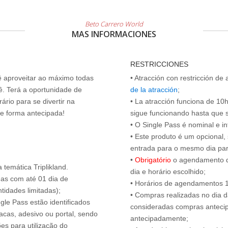
Beto Carrero World
MAS INFORMACIONES
RESTRICCIONES
cê aproveitar ao máximo todas
• Atracción con restricción de
ê. Terá a oportunidade de
de la atracción
;
ário para se divertir na
• La atracción funciona de 10h 
de forma antecipada!
sigue funcionando hasta que se 
• O Single Pass é nominal e int
• Este produto é um opcional
entrada para o mesmo dia para
•
Obrigatório
o agendamento d
temática Triplikland.
dia e horário escolhido;
das com até 01 dia de
• Horários de agendamentos 1
tidades limitadas);
• Compras realizadas no dia da
ngle Pass estão identificados
consideradas compras antecip
acas, adesivo ou portal, sendo
antecipadamente;
es para utilização do