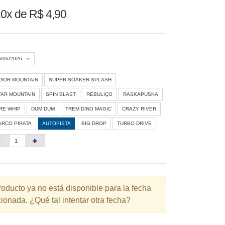
0x de R$ 4,90
6/06/2026
IGOR MOUNTAIN
SUPER SOAKER SPLASH
Agosto 2026
»
TAR MOUNTAIN
SPIN BLAST
REBULIÇO
RASKAPUSKA
D
S
T
Q
Q
S
S
IRE WHIP
DUM DUM
TREM DINO MAGIC
CRAZY RIVER
ARCO PIRATA
AUTOPISTA
BIG DROP
TURBO DRIVE
1
3
4
5
6
7
8
10
11
12
13
14
15
6
17
18
19
20
21
22
3
24
25
26
27
28
29
roducto ya no está disponible para la fecha
ionada. ¿Qué tal intentar otra fecha?
0
31