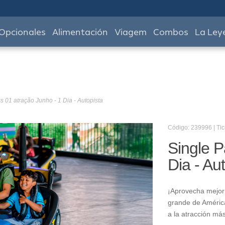
Opcionales
Alimentación
Viagem
Combos
La Ley
s 01 atração Junho - 1 Dia - Autopista
Código: 239996 | Tic
Single P
Dia - Au
¡Aprovecha mejor 
grande de América
a la atracción má