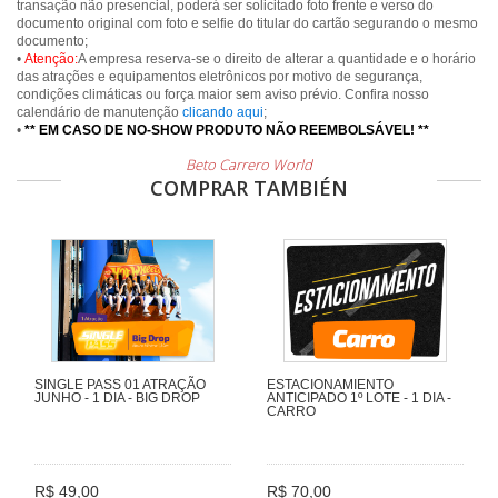
transação não presencial, poderá ser solicitado foto frente e verso do
documento original com foto e selfie do titular do cartão segurando o mesmo
documento;
•
Atenção:
A empresa reserva-se o direito de alterar a quantidade e o horário
das atrações e equipamentos eletrônicos por motivo de segurança,
condições climáticas ou força maior sem aviso prévio. Confira nosso
calendário de manutenção
clicando aqui
;
•
** EM CASO DE NO-SHOW PRODUTO NÃO REEMBOLSÁVEL! **
Beto Carrero World
COMPRAR TAMBIÉN
SINGLE PASS 01 ATRAÇÃO
ESTACIONAMIENTO
JUNHO - 1 DIA - BIG DROP
ANTICIPADO 1º LOTE - 1 DIA -
CARRO
R$ 49,00
R$ 70,00