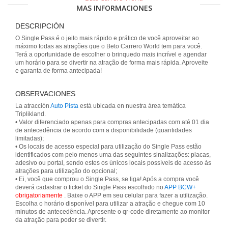
MAS INFORMACIONES
DESCRIPCIÓN
O Single Pass é o jeito mais rápido e prático de você aproveitar ao
máximo todas as atrações que o Beto Carrero World tem para você.
Terá a oportunidade de escolher o brinquedo mais incrível e agendar
um horário para se divertir na atração de forma mais rápida. Aproveite
e garanta de forma antecipada!
OBSERVACIONES
La atracción
Auto Pista
está ubicada en nuestra área temática
Triplikland.
• Valor diferenciado apenas para compras antecipadas com até 01 dia
de antecedência de acordo com a disponibilidade (quantidades
limitadas);
• Os locais de acesso especial para utilização do Single Pass estão
identificados com pelo menos uma das seguintes sinalizações: placas,
adesivo ou portal, sendo estes os únicos locais possíveis de acesso às
atrações para utilização do opcional;
• Ei, você que comprou o Single Pass, se liga! Após a compra você
deverá cadastrar o ticket do Single Pass escolhido no
APP BCW+
obrigatoriamente
. Baixe o APP em seu celular para fazer a utilização.
Escolha o horário disponível para utilizar a atração e chegue com 10
minutos de antecedência. Apresente o qr-code diretamente ao monitor
da atração para poder se divertir.