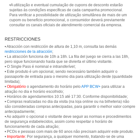
•A utilização e eventual cumulação de cupons de desconto estarão
sujeitas às condições específicas de cada campanha promocional.
Para verificar a possibilidade de utilização simultânea de mais de um
cupom ou benefício promocional, o consumidor deverá previamente
consultar os canais oficiais de atendimento comercial da empresa.
RESTRICCIONES
• Atracción con restricción de altura de 1,10 m, consulta las demás
restricciones de la atracción
;
• La atracción funciona de 10h a 18h. La fila del juego se cierra a las 18h,
pero sigue funcionando hasta que se divierta el último visitante.
• O Single Pass é nominal e intransferível;
• Este produto é um opcional, sendo necessário também adquirir o
passaporte de entrada para o mesmo dia para utilização deste (quantidade
limitada);
•
Obrigatório
o agendamento do horário pelo
APP BCW+
para utilizar a
atração no dia e horário escolhido;
• Horários de agendamentos 10:15 até 17:30. Conforme disponibilidade;
• Compras realizadas no dia da visita (na loja online ou na bilheteria) não
são consideradas compras antecipadas, para garantir o melhor valor compre
antecipadamente;
• Ao adquirir o opcional o visitante deve seguir as normas e procedimentos
de segurança estabelecidos, assim como respeitar o horário de
funcionamento de cada atração;
• PCDs e pessoas com mais de 60 anos não precisam adquirir este produto.
•
Importante:
Por segurança, a qualquer momento, tratando-se de uma