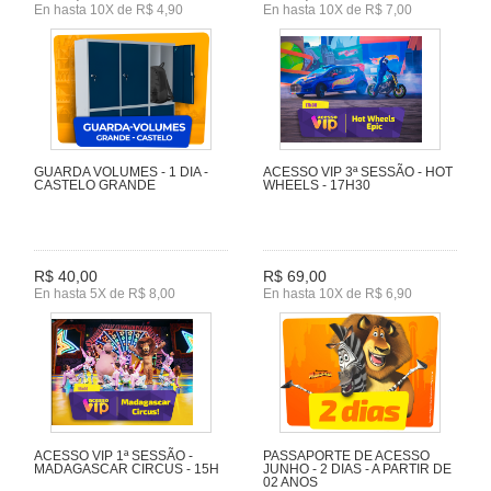
En hasta 10X de R$ 4,90
En hasta 10X de R$ 7,00
GUARDA VOLUMES - 1 DIA -
ACESSO VIP 3ª SESSÃO - HOT
CASTELO GRANDE
WHEELS - 17H30
R$ 40,00
R$ 69,00
En hasta 5X de R$ 8,00
En hasta 10X de R$ 6,90
ACESSO VIP 1ª SESSÃO -
PASSAPORTE DE ACESSO
MADAGASCAR CIRCUS - 15H
JUNHO - 2 DIAS - A PARTIR DE
02 ANOS