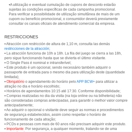
•A utilização e eventual cumulação de cupons de desconto estarão
sujeitas às condições específicas de cada campanha promocional.
Para verificar a possibilidade de utilização simultânea de mais de um
cupom ou benefício promocional, o consumidor deverá previamente
consultar os canais oficiais de atendimento comercial da empresa.
RESTRICCIONES
• Atracción con restricción de altura de 1,10 m, consulta las demás
restricciones de la atracción
;
• La atracción funciona de 10h a 18h. La fila del juego se cierra a las 18h,
pero sigue funcionando hasta que se divierta el último visitante.
• O Single Pass é nominal e intransferível;
• Este produto é um opcional, sendo necessário também adquirir o
passaporte de entrada para o mesmo dia para utilização deste (quantidade
limitada);
•
Obrigatório
o agendamento do horário pelo
APP BCW+
para utilizar a
atração no dia e horário escolhido;
• Horários de agendamentos 10:15 até 17:30. Conforme disponibilidade;
• Compras realizadas no dia da visita (na loja online ou na bilheteria) não
são consideradas compras antecipadas, para garantir o melhor valor compre
antecipadamente;
• Ao adquirir o opcional o visitante deve seguir as normas e procedimentos
de segurança estabelecidos, assim como respeitar o horário de
funcionamento de cada atração;
• PCDs e pessoas com mais de 60 anos não precisam adquirir este produto.
•
Importante:
Por segurança, a qualquer momento, tratando-se de uma