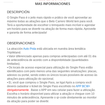
MAS INFORMACIONES
DESCRIPCIÓN
O Single Pass é o jeito mais rápido e prático de você aproveitar ao
máximo todas as atrações que o Beto Carrero World tem para você.
Terá a oportunidade de escolher o brinquedo mais incrível e agendar
um horário para se divertir na atração de forma mais rápida. Aproveite
e garanta de forma antecipada!
OBSERVACIONES
La atracción
Auto Pista
está ubicada en nuestra área temática
Triplikland.
• Valor diferenciado apenas para compras antecipadas com até 01 dia
de antecedência de acordo com a disponibilidade (quantidades
limitadas);
• Os locais de acesso especial para utilização do Single Pass estão
identificados com pelo menos uma das seguintes sinalizações: placas,
adesivo ou portal, sendo estes os únicos locais possíveis de acesso às
atrações para utilização do opcional;
• Ei, você que comprou o Single Pass, se liga! Após a compra você
deverá cadastrar o ticket do Single Pass escolhido no
APP BCW+
obrigatoriamente
. Baixe o APP em seu celular para fazer a utilização.
Escolha o horário disponível para utilizar a atração e chegue com 10
minutos de antecedência. Apresente o qr-code diretamente ao monitor
da atração para poder se divertir.