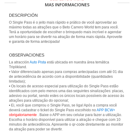
MAS INFORMACIONES
DESCRIPCIÓN
O Single Pass é o jeito mais rápido e prático de você aproveitar ao
máximo todas as atrações que o Beto Carrero World tem para você.
Terá a oportunidade de escolher o brinquedo mais incrível e agendar
um horário para se divertir na atração de forma mais rápida. Aproveite
e garanta de forma antecipada!
OBSERVACIONES
La atracción
Auto Pista
está ubicada en nuestra área temática
Triplikland.
• Valor diferenciado apenas para compras antecipadas com até 01 dia
de antecedência de acordo com a disponibilidade (quantidades
limitadas);
• Os locais de acesso especial para utilização do Single Pass estão
identificados com pelo menos uma das seguintes sinalizações: placas,
adesivo ou portal, sendo estes os únicos locais possíveis de acesso às
atrações para utilização do opcional;
• Ei, você que comprou o Single Pass, se liga! Após a compra você
deverá cadastrar o ticket do Single Pass escolhido no
APP BCW+
obrigatoriamente
. Baixe o APP em seu celular para fazer a utilização.
Escolha o horário disponível para utilizar a atração e chegue com 10
minutos de antecedência. Apresente o qr-code diretamente ao monitor
da atração para poder se divertir.