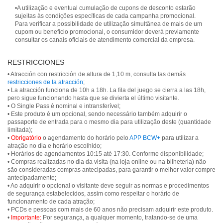
•A utilização e eventual cumulação de cupons de desconto estarão
sujeitas às condições específicas de cada campanha promocional.
Para verificar a possibilidade de utilização simultânea de mais de um
cupom ou benefício promocional, o consumidor deverá previamente
consultar os canais oficiais de atendimento comercial da empresa.
RESTRICCIONES
• Atracción con restricción de altura de 1,10 m, consulta las demás
restricciones de la atracción
;
• La atracción funciona de 10h a 18h. La fila del juego se cierra a las 18h,
pero sigue funcionando hasta que se divierta el último visitante.
• O Single Pass é nominal e intransferível;
• Este produto é um opcional, sendo necessário também adquirir o
passaporte de entrada para o mesmo dia para utilização deste (quantidade
limitada);
•
Obrigatório
o agendamento do horário pelo
APP BCW+
para utilizar a
atração no dia e horário escolhido;
• Horários de agendamentos 10:15 até 17:30. Conforme disponibilidade;
• Compras realizadas no dia da visita (na loja online ou na bilheteria) não
são consideradas compras antecipadas, para garantir o melhor valor compre
antecipadamente;
• Ao adquirir o opcional o visitante deve seguir as normas e procedimentos
de segurança estabelecidos, assim como respeitar o horário de
funcionamento de cada atração;
• PCDs e pessoas com mais de 60 anos não precisam adquirir este produto.
•
Importante:
Por segurança, a qualquer momento, tratando-se de uma