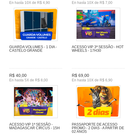
En hasta 10X de R$ 4,90
En hasta 10X de R$ 7,00
GUARDA VOLUMES - 1 DIA -
ACESSO VIP 3ª SESSÃO - HOT
CASTELO GRANDE
WHEELS - 17H30
R$ 40,00
R$ 69,00
En hasta 5X de R$ 8,00
En hasta 10X de R$ 6,90
ACESSO VIP 1ª SESSÃO -
PASSAPORTE DE ACESSO
MADAGASCAR CIRCUS - 15H
PROMO - 2 DIAS - A PARTIR DE
02 ANOS