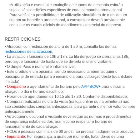
•A utilização e eventual cumulação de cupons de desconto estarão
sujeitas às condições específicas de cada campanha promocional.
Para verificar a possibilidade de utilização simultânea de mais de um
cupom ou benefício promocional, o consumidor deverá previamente
consultar os canais oficiais de atendimento comercial da empresa.
RESTRICCIONES
• Atracción con restricción de altura de 1,20 m, consulta las demás
restricciones de la atracción
;
• La atracción funciona de 10h a 18h. La fila del juego se cierra a las 18h,
pero sigue funcionando hasta que se divierta el último visitante.
• O Single Pass é nominal e intransferível;
• Este produto é um opcional, sendo necessário também adquirir o
passaporte de entrada para o mesmo dia para utilização deste (quantidade
limitada);
•
Obrigatório
o agendamento do horário pelo
APP BCW+
para utilizar a
atração no dia e horário escolhido;
• Horários de agendamentos 10:15 até 17:30. Conforme disponibilidade;
• Compras realizadas no dia da visita (na loja online ou na bilheteria) não
são consideradas compras antecipadas, para garantir o melhor valor compre
antecipadamente;
• Ao adquirir o opcional o visitante deve seguir as normas e procedimentos
de segurança estabelecidos, assim como respeitar o horário de
funcionamento de cada atração;
• PCDs e pessoas com mais de 60 anos não precisam adquirir este produto.
•
Importante:
Por segurança, a qualquer momento, tratando-se de uma