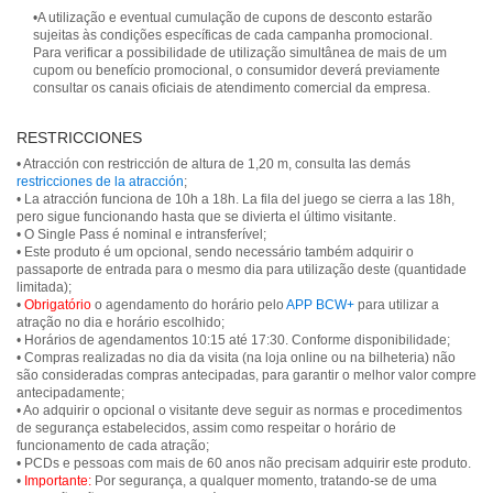
•A utilização e eventual cumulação de cupons de desconto estarão
sujeitas às condições específicas de cada campanha promocional.
Para verificar a possibilidade de utilização simultânea de mais de um
cupom ou benefício promocional, o consumidor deverá previamente
consultar os canais oficiais de atendimento comercial da empresa.
RESTRICCIONES
• Atracción con restricción de altura de 1,20 m, consulta las demás
restricciones de la atracción
;
• La atracción funciona de 10h a 18h. La fila del juego se cierra a las 18h,
pero sigue funcionando hasta que se divierta el último visitante.
• O Single Pass é nominal e intransferível;
• Este produto é um opcional, sendo necessário também adquirir o
passaporte de entrada para o mesmo dia para utilização deste (quantidade
limitada);
•
Obrigatório
o agendamento do horário pelo
APP BCW+
para utilizar a
atração no dia e horário escolhido;
• Horários de agendamentos 10:15 até 17:30. Conforme disponibilidade;
• Compras realizadas no dia da visita (na loja online ou na bilheteria) não
são consideradas compras antecipadas, para garantir o melhor valor compre
antecipadamente;
• Ao adquirir o opcional o visitante deve seguir as normas e procedimentos
de segurança estabelecidos, assim como respeitar o horário de
funcionamento de cada atração;
• PCDs e pessoas com mais de 60 anos não precisam adquirir este produto.
•
Importante:
Por segurança, a qualquer momento, tratando-se de uma