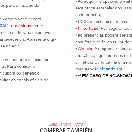
• Ao adquirir o opcional o vi
es para utilização do
segurança estabelecidos, ass
cada atração;
s a compra você deverá
• PCDs e pessoas com mais de
BCW+
obrigatoriamente
.
•
Importante:
Por segurança, 
Escolha o horário disponível
não presencial, poderá ser sol
 antecedência. Apresente o qr-
com foto e selfie do titular 
e divertir.
•
Atenção:
A empresa reserva-s
atrações e equipamentos elet
sconto estarão sujeitas às
climáticas ou força maior sem
l. Para verificar a
manutenção
clicando aqui
;
um cupom ou benefício
•
** EM CASO DE NO-SHOW
ltar os canais oficiais de
Beto Carrero World
COMPRAR TAMBIÉN