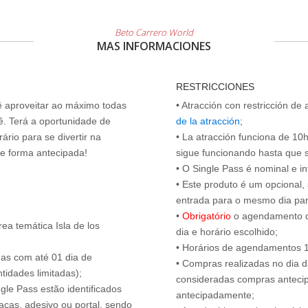
Beto Carrero World
MAS INFORMACIONES
RESTRICCIONES
cê aproveitar ao máximo todas
• Atracción con restricción de
ê. Terá a oportunidade de
de la atracción
;
ário para se divertir na
• La atracción funciona de 10h 
de forma antecipada!
sigue funcionando hasta que se 
• O Single Pass é nominal e int
• Este produto é um opcional
entrada para o mesmo dia para
•
Obrigatório
o agendamento d
ea temática Isla de los
dia e horário escolhido;
• Horários de agendamentos 1
das com até 01 dia de
• Compras realizadas no dia da
tidades limitadas);
consideradas compras antecip
ngle Pass estão identificados
antecipadamente;
acas, adesivo ou portal, sendo