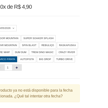
0x de R$ 4,90
9/05/2026
IGOR MOUNTAIN
SUPER SOAKER SPLASH
Agosto 2026
»
TAR MOUNTAIN
SPIN BLAST
REBULIÇO
RASKAPUSKA
D
S
T
Q
Q
S
S
IRE WHIP
DUM DUM
TREM DINO MAGIC
CRAZY RIVER
ARCO PIRATA
AUTOPISTA
BIG DROP
TURBO DRIVE
1
3
4
5
6
7
8
10
11
12
13
14
15
6
17
18
19
20
21
22
3
24
25
26
27
28
29
roducto ya no está disponible para la fecha
ionada. ¿Qué tal intentar otra fecha?
0
31