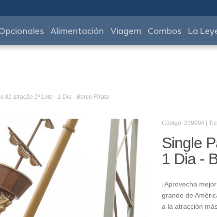
Opcionales
Alimentación
Viagem
Combos
La Ley
s 01 atração 1º Lote - 1 Dia - Barco Pirata
Código: 239994 | Tic
Single P
1 Dia - 
¡Aprovecha mejor 
grande de América
a la atracción má