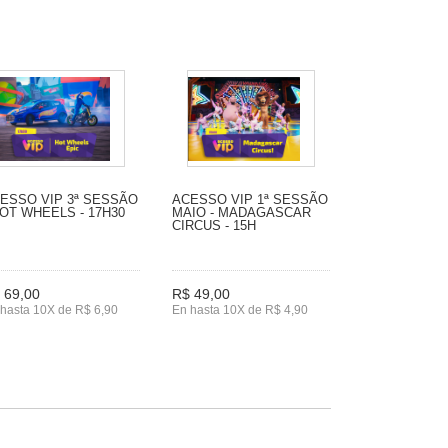
ESSO VIP 3ª SESSÃO
ACESSO VIP 1ª SESSÃO
HOT WHEELS - 17H30
MAIO - MADAGASCAR
CIRCUS - 15H
 69,00
R$ 49,00
hasta 10X de R$ 6,90
En hasta 10X de R$ 4,90