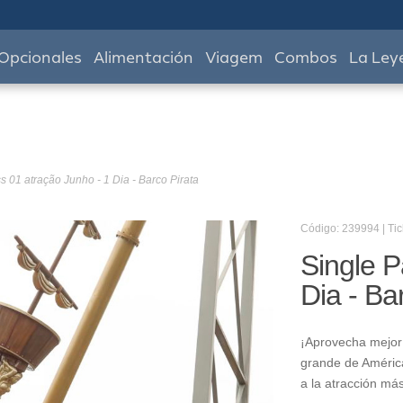
Opcionales
Alimentación
Viagem
Combos
La Ley
s 01 atração Junho - 1 Dia - Barco Pirata
Código: 239994 | Tic
Single P
Dia - Ba
¡Aprovecha mejor 
grande de América
a la atracción má