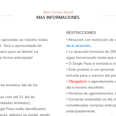
Beto Carrero World
MAS INFORMACIONES
RESTRICCIONES
cê aproveitar ao máximo todas
• Atracción con restricción de
ê. Terá a oportunidade de
de la atracción
;
ário para se divertir na
• La atracción funciona de 10h 
de forma antecipada!
sigue funcionando hasta que se 
• O Single Pass é nominal e int
• Este produto é um opcional
entrada para o mesmo dia para
•
Obrigatório
o agendamento d
ea temática Isla de los
dia e horário escolhido;
• Horários de agendamentos 1
das com até 01 dia de
• Compras realizadas no dia da
tidades limitadas);
consideradas compras antecip
ngle Pass estão identificados
antecipadamente;
acas, adesivo ou portal, sendo