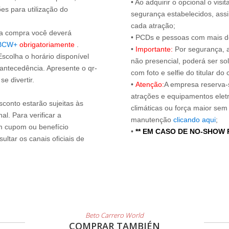
• Ao adquirir o opcional o vi
es para utilização do
segurança estabelecidos, ass
cada atração;
s a compra você deverá
• PCDs e pessoas com mais de
BCW+
obrigatoriamente
.
•
Importante:
Por segurança, 
Escolha o horário disponível
não presencial, poderá ser sol
 antecedência. Apresente o qr-
com foto e selfie do titular 
e divertir.
•
Atenção:
A empresa reserva-s
atrações e equipamentos elet
sconto estarão sujeitas às
climáticas ou força maior sem
l. Para verificar a
manutenção
clicando aqui
;
um cupom ou benefício
•
** EM CASO DE NO-SHOW
ltar os canais oficiais de
Beto Carrero World
COMPRAR TAMBIÉN