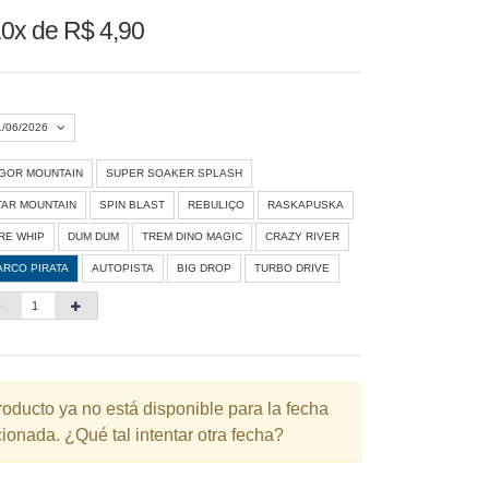
0x de R$ 4,90
1/06/2026
IGOR MOUNTAIN
SUPER SOAKER SPLASH
Agosto 2026
»
TAR MOUNTAIN
SPIN BLAST
REBULIÇO
RASKAPUSKA
D
S
T
Q
Q
S
S
IRE WHIP
DUM DUM
TREM DINO MAGIC
CRAZY RIVER
ARCO PIRATA
AUTOPISTA
BIG DROP
TURBO DRIVE
1
3
4
5
6
7
8
10
11
12
13
14
15
6
17
18
19
20
21
22
3
24
25
26
27
28
29
roducto ya no está disponible para la fecha
ionada. ¿Qué tal intentar otra fecha?
0
31