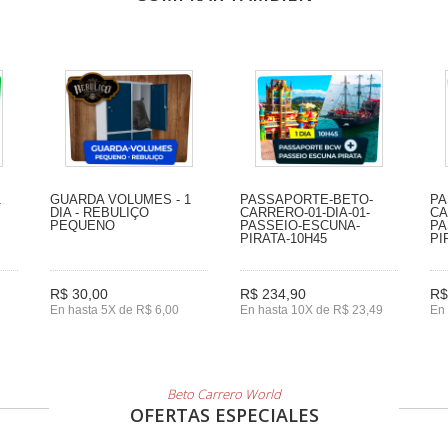
1
GUARDA VOLUMES - 1
PASSAPORTE-BETO-
PA
DIA - REBULIÇO
CARRERO-01-DIA-01-
CA
PEQUENO
PASSEIO-ESCUNA-
PA
PIRATA-10H45
PI
R$ 30,00
R$ 234,90
R$
En hasta 5X de R$ 6,00
En hasta 10X de R$ 23,49
En 
Beto Carrero World
OFERTAS ESPECIALES