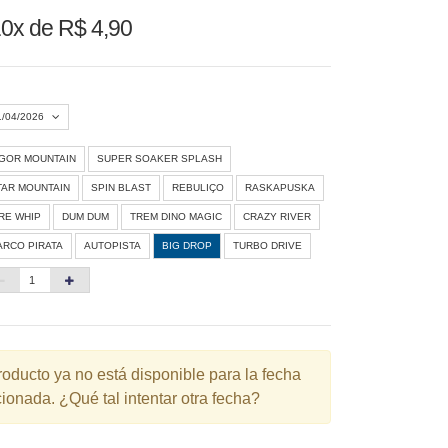
0x de R$ 4,90
1/04/2026
IGOR MOUNTAIN
SUPER SOAKER SPLASH
Agosto 2026
»
TAR MOUNTAIN
SPIN BLAST
REBULIÇO
RASKAPUSKA
D
S
T
Q
Q
S
S
IRE WHIP
DUM DUM
TREM DINO MAGIC
CRAZY RIVER
ARCO PIRATA
AUTOPISTA
BIG DROP
TURBO DRIVE
1
3
4
5
6
7
8
10
11
12
13
14
15
6
17
18
19
20
21
22
3
24
25
26
27
28
29
roducto ya no está disponible para la fecha
ionada. ¿Qué tal intentar otra fecha?
0
31