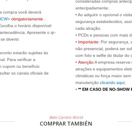
consideradas compras antecip
antecipadamente;
s a compra você deverá
• Ao adquirir o opcional o vi
BCW+
obrigatoriamente
.
segurança estabelecidos, ass
Escolha o horário disponível
cada atração;
 antecedência. Apresente o qr-
• PCDs e pessoas com mais de
e divertir.
•
Importante:
Por segurança, 
não presencial, poderá ser sol
sconto estarão sujeitas às
com foto e selfie do titular 
l. Para verificar a
•
Atenção:
A empresa reserva-s
um cupom ou benefício
atrações e equipamentos elet
ltar os canais oficiais de
climáticas ou força maior sem
manutenção
clicando aqui
;
•
** EM CASO DE NO-SHOW
Beto Carrero World
COMPRAR TAMBIÉN