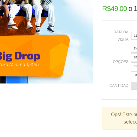
R$
49,00
o
1
DATA DA
1
VISITA
T
«
S
OPÇÕES
F
B
2
CANTIDAD
9
1
2
Ops!
Este p
selecc
3