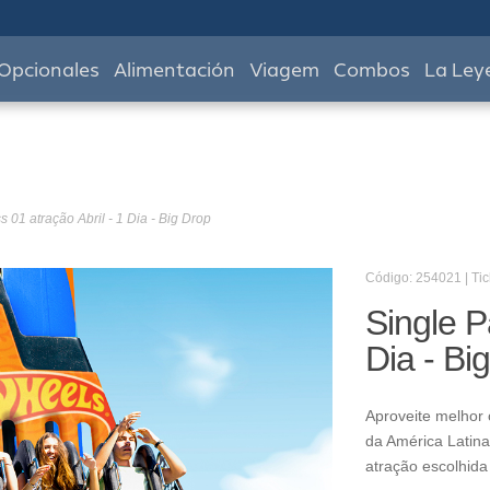
Opcionales
Alimentación
Viagem
Combos
La Ley
s 01 atração Abril - 1 Dia - Big Drop
Código: 254021 | Tic
Single P
Dia - Bi
Aproveite melhor 
da América Latina
atração escolhida