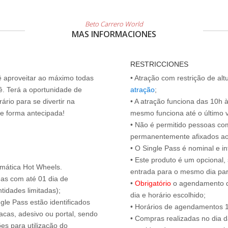
Beto Carrero World
MAS INFORMACIONES
RESTRICCIONES
cê aproveitar ao máximo todas
• Atração com restrição de al
ê. Terá a oportunidade de
atração
;
ário para se divertir na
• A atração funciona das 10h 
de forma antecipada!
mesmo funciona até o último vis
• Não é permitido pessoas c
permanentemente afixados ao
• O Single Pass é nominal e int
• Este produto é um opcional
emática Hot Wheels.
entrada para o mesmo dia para
das com até 01 dia de
•
Obrigatório
o agendamento d
tidades limitadas);
dia e horário escolhido;
ngle Pass estão identificados
• Horários de agendamentos 1
acas, adesivo ou portal, sendo
• Compras realizadas no dia da
es para utilização do