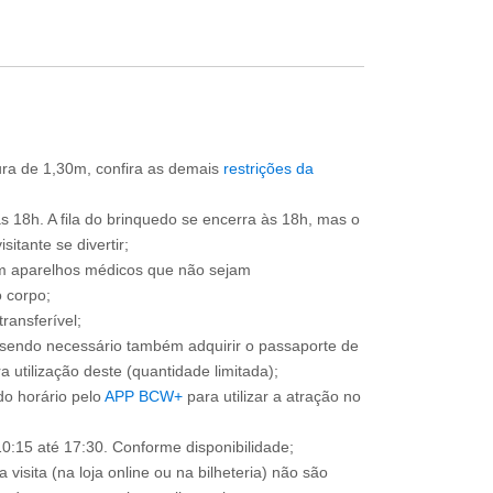
tura de 1,30m, confira as demais
restrições da
às 18h. A fila do brinquedo se encerra às 18h, mas o
itante se divertir;
om aparelhos médicos que não sejam
 corpo;
ransferível;
, sendo necessário também adquirir o passaporte de
 utilização deste (quantidade limitada);
o horário pelo
APP BCW+
para utilizar a atração no
0:15 até 17:30. Conforme disponibilidade;
 visita (na loja online ou na bilheteria) não são