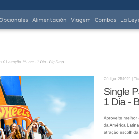
Opcionales
Alimentación
Viagem
Combos
La Ley
s 01 atração 1º Lote - 1 Dia - Big Drop
Código: 254021 | Tic
Single P
1 Dia - 
Aproveite melhor 
da América Latina
atração escolhida