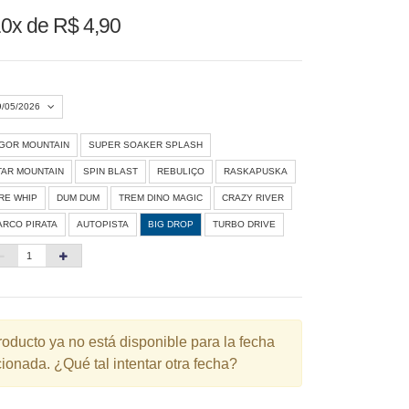
0x de R$ 4,90
9/05/2026
IGOR MOUNTAIN
SUPER SOAKER SPLASH
Agosto 2026
»
TAR MOUNTAIN
SPIN BLAST
REBULIÇO
RASKAPUSKA
D
S
T
Q
Q
S
S
IRE WHIP
DUM DUM
TREM DINO MAGIC
CRAZY RIVER
ARCO PIRATA
AUTOPISTA
BIG DROP
TURBO DRIVE
1
3
4
5
6
7
8
10
11
12
13
14
15
6
17
18
19
20
21
22
3
24
25
26
27
28
29
roducto ya no está disponible para la fecha
ionada. ¿Qué tal intentar otra fecha?
0
31