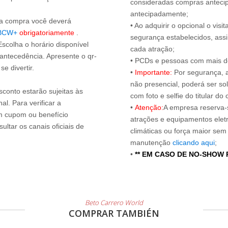
consideradas compras antecip
antecipadamente;
s a compra você deverá
• Ao adquirir o opcional o vi
BCW+
obrigatoriamente
.
segurança estabelecidos, ass
Escolha o horário disponível
cada atração;
 antecedência. Apresente o qr-
• PCDs e pessoas com mais de
e divertir.
•
Importante:
Por segurança, 
não presencial, poderá ser sol
sconto estarão sujeitas às
com foto e selfie do titular 
l. Para verificar a
•
Atenção:
A empresa reserva-s
um cupom ou benefício
atrações e equipamentos elet
ltar os canais oficiais de
climáticas ou força maior sem
manutenção
clicando aqui
;
•
** EM CASO DE NO-SHOW
Beto Carrero World
COMPRAR TAMBIÉN