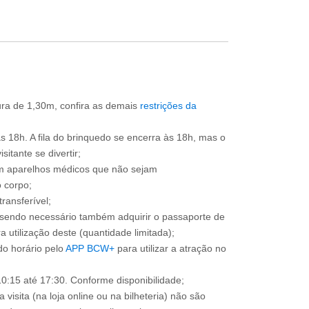
tura de 1,30m, confira as demais
restrições da
às 18h. A fila do brinquedo se encerra às 18h, mas o
itante se divertir;
om aparelhos médicos que não sejam
 corpo;
ransferível;
, sendo necessário também adquirir o passaporte de
 utilização deste (quantidade limitada);
o horário pelo
APP BCW+
para utilizar a atração no
0:15 até 17:30. Conforme disponibilidade;
 visita (na loja online ou na bilheteria) não são