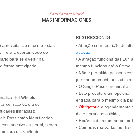
Beto Carrero World
MAS INFORMACIONES
RESTRICCIONES
cê aproveitar ao máximo todas
• Atração com restrição de al
ê. Terá a oportunidade de
atração
;
ário para se divertir na
• A atração funciona das 10h 
de forma antecipada!
mesmo funciona até o último vis
• Não é permitido pessoas c
permanentemente afixados ao
• O Single Pass é nominal e int
• Este produto é um opcional
emática Hot Wheels.
entrada para o mesmo dia para
das com até 01 dia de
•
Obrigatório
o agendamento d
tidades limitadas);
dia e horário escolhido;
ngle Pass estão identificados
• Horários de agendamentos 1
acas, adesivo ou portal, sendo
• Compras realizadas no dia da
es para utilização do