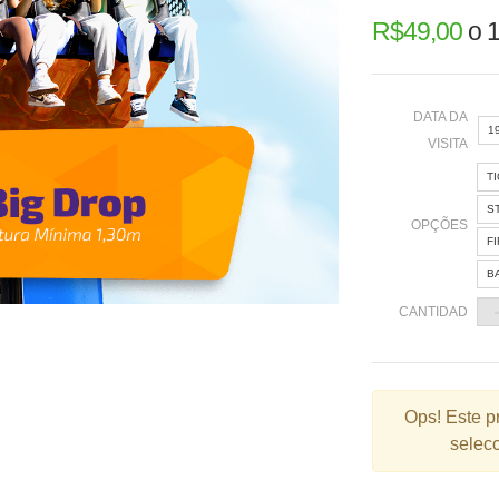
R$
49,00
o
1
DATA DA
1
VISITA
T
«
S
OPÇÕES
F
B
2
CANTIDAD
9
1
2
Ops!
Este p
selecc
3