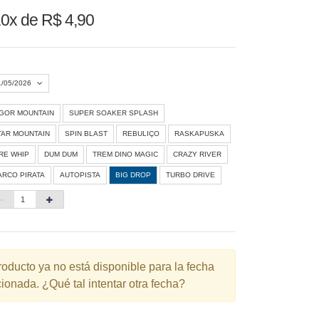
0x de R$ 4,90
1/05/2026
IGOR MOUNTAIN
SUPER SOAKER SPLASH
Agosto 2026
»
TAR MOUNTAIN
SPIN BLAST
REBULIÇO
RASKAPUSKA
D
S
T
Q
Q
S
S
IRE WHIP
DUM DUM
TREM DINO MAGIC
CRAZY RIVER
ARCO PIRATA
AUTOPISTA
BIG DROP
TURBO DRIVE
1
3
4
5
6
7
8
10
11
12
13
14
15
6
17
18
19
20
21
22
3
24
25
26
27
28
29
roducto ya no está disponible para la fecha
ionada. ¿Qué tal intentar otra fecha?
0
31