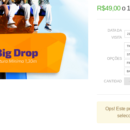
R$
49,00
o
1
DATA DA
2
VISITA
T
«
S
OPÇÕES
F
B
2
CANTIDAD
9
1
2
Ops!
Este p
selecc
3