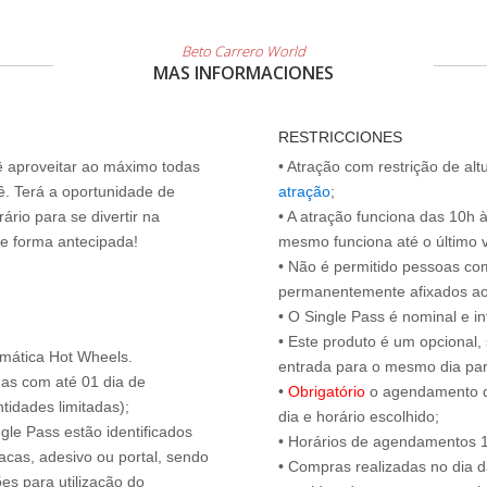
Beto Carrero World
MAS INFORMACIONES
RESTRICCIONES
cê aproveitar ao máximo todas
• Atração com restrição de al
ê. Terá a oportunidade de
atração
;
ário para se divertir na
• A atração funciona das 10h 
de forma antecipada!
mesmo funciona até o último vis
• Não é permitido pessoas c
permanentemente afixados ao
• O Single Pass é nominal e int
• Este produto é um opcional
emática Hot Wheels.
entrada para o mesmo dia para
das com até 01 dia de
•
Obrigatório
o agendamento d
tidades limitadas);
dia e horário escolhido;
ngle Pass estão identificados
• Horários de agendamentos 1
acas, adesivo ou portal, sendo
• Compras realizadas no dia da
es para utilização do