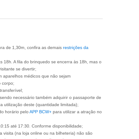
tura de 1,30m, confira as demais
restrições da
às 18h. A fila do brinquedo se encerra às 18h, mas o
itante se divertir;
om aparelhos médicos que não sejam
 corpo;
ransferível;
, sendo necessário também adquirir o passaporte de
 utilização deste (quantidade limitada);
o horário pelo
APP BCW+
para utilizar a atração no
0:15 até 17:30. Conforme disponibilidade;
 visita (na loja online ou na bilheteria) não são