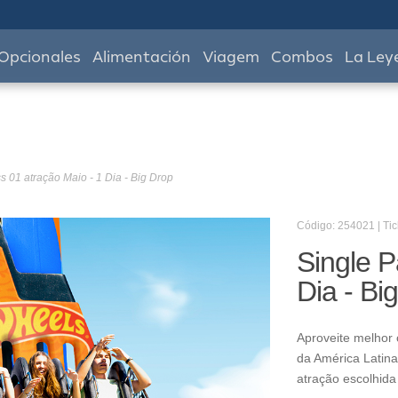
Opcionales
Alimentación
Viagem
Combos
La Ley
s 01 atração Maio - 1 Dia - Big Drop
Código: 254021 | Tic
Single P
Dia - Bi
Aproveite melhor 
da América Latina
atração escolhida