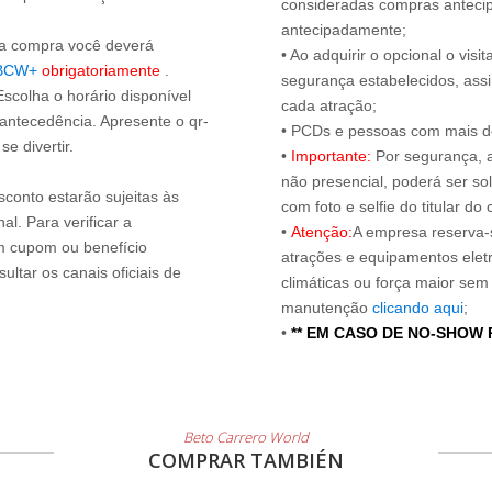
consideradas compras antecip
antecipadamente;
s a compra você deverá
• Ao adquirir o opcional o vi
BCW+
obrigatoriamente
.
segurança estabelecidos, ass
Escolha o horário disponível
cada atração;
 antecedência. Apresente o qr-
• PCDs e pessoas com mais de
e divertir.
•
Importante:
Por segurança, 
não presencial, poderá ser sol
sconto estarão sujeitas às
com foto e selfie do titular 
l. Para verificar a
•
Atenção:
A empresa reserva-s
um cupom ou benefício
atrações e equipamentos elet
ltar os canais oficiais de
climáticas ou força maior sem
manutenção
clicando aqui
;
•
** EM CASO DE NO-SHOW
Beto Carrero World
COMPRAR TAMBIÉN