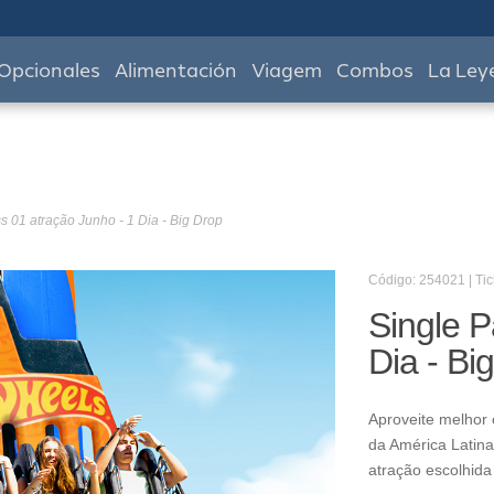
Opcionales
Alimentación
Viagem
Combos
La Ley
s 01 atração Junho - 1 Dia - Big Drop
Código: 254021 | Tic
Single P
Dia - Bi
Aproveite melhor 
da América Latina
atração escolhida