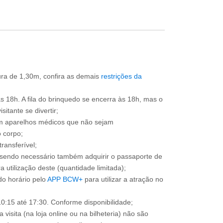
tura de 1,30m, confira as demais
restrições da
às 18h. A fila do brinquedo se encerra às 18h, mas o
itante se divertir;
om aparelhos médicos que não sejam
 corpo;
ransferível;
, sendo necessário também adquirir o passaporte de
 utilização deste (quantidade limitada);
o horário pelo
APP BCW+
para utilizar a atração no
0:15 até 17:30. Conforme disponibilidade;
 visita (na loja online ou na bilheteria) não são