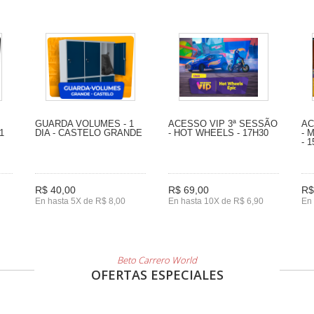
GUARDA VOLUMES - 1
ACESSO VIP 3ª SESSÃO
AC
1
DIA - CASTELO GRANDE
- HOT WHEELS - 17H30
- 
- 
R$ 40,00
R$ 69,00
R$
En hasta 5X de R$ 8,00
En hasta 10X de R$ 6,90
En 
Beto Carrero World
OFERTAS ESPECIALES