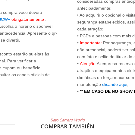
consideradas compras antecip
antecipadamente;
s a compra você deverá
• Ao adquirir o opcional o vi
BCW+
obrigatoriamente
.
segurança estabelecidos, ass
Escolha o horário disponível
cada atração;
 antecedência. Apresente o qr-
• PCDs e pessoas com mais de
e divertir.
•
Importante:
Por segurança, 
não presencial, poderá ser sol
sconto estarão sujeitas às
com foto e selfie do titular 
l. Para verificar a
•
Atenção:
A empresa reserva-s
um cupom ou benefício
atrações e equipamentos elet
ltar os canais oficiais de
climáticas ou força maior sem
manutenção
clicando aqui
;
•
** EM CASO DE NO-SHOW
Beto Carrero World
COMPRAR TAMBIÉN