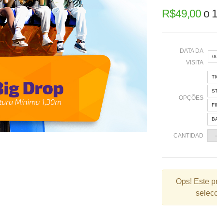
R$
49,00
o
1
DATA DA
0
VISITA
T
«
S
OPÇÕES
F
B
2
CANTIDAD
9
1
2
Ops!
Este p
selecc
3