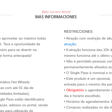
Beto Carrero World
MAS INFORMACIONES
RESTRICCIONES
cê aproveitar ao máximo todas
• Atração com restrição de al
ê. Terá a oportunidade de
atração
;
ário para se divertir na
• A atração funciona das 10h 
de forma antecipada!
mesmo funciona até o último vis
• Não é permitido pessoas c
permanentemente afixados ao
• O Single Pass é nominal e int
• Este produto é um opcional
emática Hot Wheels.
entrada para o mesmo dia para
das com até 01 dia de
•
Obrigatório
o agendamento d
tidades limitadas);
dia e horário escolhido;
ngle Pass estão identificados
• Horários de agendamentos 1
acas, adesivo ou portal, sendo
• Compras realizadas no dia da
es para utilização do