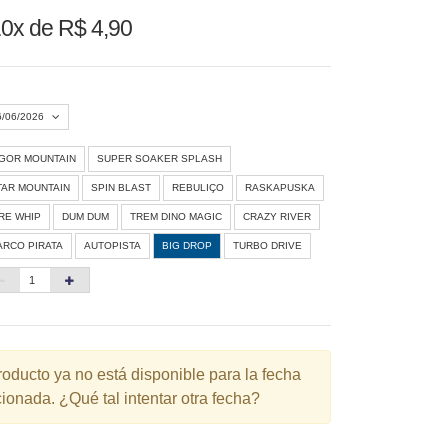
0x de R$ 4,90
6/06/2026
IGOR MOUNTAIN
SUPER SOAKER SPLASH
Agosto 2026
»
TAR MOUNTAIN
SPIN BLAST
REBULIÇO
RASKAPUSKA
D
S
T
Q
Q
S
S
IRE WHIP
DUM DUM
TREM DINO MAGIC
CRAZY RIVER
ARCO PIRATA
AUTOPISTA
BIG DROP
TURBO DRIVE
1
3
4
5
6
7
8
10
11
12
13
14
15
6
17
18
19
20
21
22
3
24
25
26
27
28
29
roducto ya no está disponible para la fecha
ionada. ¿Qué tal intentar otra fecha?
0
31