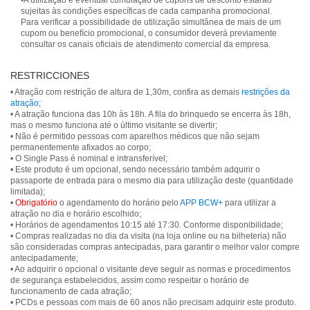
•A utilização e eventual cumulação de cupons de desconto estarão
sujeitas às condições específicas de cada campanha promocional.
Para verificar a possibilidade de utilização simultânea de mais de um
cupom ou benefício promocional, o consumidor deverá previamente
consultar os canais oficiais de atendimento comercial da empresa.
RESTRICCIONES
• Atração com restrição de altura de 1,30m, confira as demais
restrições da
atração
;
• A atração funciona das 10h às 18h. A fila do brinquedo se encerra às 18h,
mas o mesmo funciona até o último visitante se divertir;
• Não é permitido pessoas com aparelhos médicos que não sejam
permanentemente afixados ao corpo;
• O Single Pass é nominal e intransferível;
• Este produto é um opcional, sendo necessário também adquirir o
passaporte de entrada para o mesmo dia para utilização deste (quantidade
limitada);
•
Obrigatório
o agendamento do horário pelo
APP BCW+
para utilizar a
atração no dia e horário escolhido;
• Horários de agendamentos 10:15 até 17:30. Conforme disponibilidade;
• Compras realizadas no dia da visita (na loja online ou na bilheteria) não
são consideradas compras antecipadas, para garantir o melhor valor compre
antecipadamente;
• Ao adquirir o opcional o visitante deve seguir as normas e procedimentos
de segurança estabelecidos, assim como respeitar o horário de
funcionamento de cada atração;
• PCDs e pessoas com mais de 60 anos não precisam adquirir este produto.