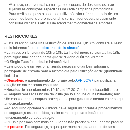
•A utilização e eventual cumulação de cupons de desconto estarão
sujeitas às condições específicas de cada campanha promocional.
Para verificar a possibilidade de utilização simultânea de mais de um
cupom ou benefício promocional, o consumidor deverá previamente
consultar os canais oficiais de atendimento comercial da empresa.
RESTRICCIONES
• Esta atracción tiene una restricción de altura de 1,05 cm; consulte el resto
de la información en
restricciones de la atracción
;
• La atracción funciona de 10h a 18h. La fila del juego se cierra a las 18h,
pero sigue funcionando hasta que se divierta el último visitante.
• O Single Pass é nominal e intransferível;
• Este produto é um opcional, sendo necessário também adquirir o
passaporte de entrada para o mesmo dia para utilização deste (quantidade
limitada);
•
Obrigatório
o agendamento do horário pelo
APP BCW+
para utilizar a
atração no dia e horário escolhido;
• Horários de agendamentos 10:15 até 17:30. Conforme disponibilidade;
• Compras realizadas no dia da visita (na loja online ou na bilheteria) não
são consideradas compras antecipadas, para garantir o melhor valor compre
antecipadamente;
• Ao adquirir o opcional o visitante deve seguir as normas e procedimentos
de segurança estabelecidos, assim como respeitar o horário de
funcionamento de cada atração;
• PCDs e pessoas com mais de 60 anos não precisam adquirir este produto.
•
Importante:
Por segurança, a qualquer momento, tratando-se de uma