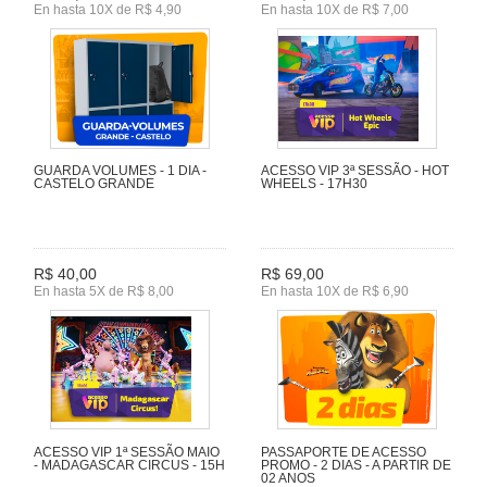
En hasta 10X de R$ 4,90
En hasta 10X de R$ 7,00
GUARDA VOLUMES - 1 DIA -
ACESSO VIP 3ª SESSÃO - HOT
CASTELO GRANDE
WHEELS - 17H30
R$ 40,00
R$ 69,00
En hasta 5X de R$ 8,00
En hasta 10X de R$ 6,90
ACESSO VIP 1ª SESSÃO MAIO
PASSAPORTE DE ACESSO
- MADAGASCAR CIRCUS - 15H
PROMO - 2 DIAS - A PARTIR DE
02 ANOS