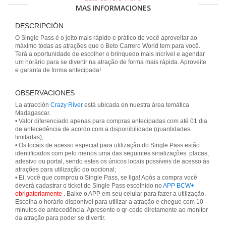
MAS INFORMACIONES
DESCRIPCIÓN
O Single Pass é o jeito mais rápido e prático de você aproveitar ao
máximo todas as atrações que o Beto Carrero World tem para você.
Terá a oportunidade de escolher o brinquedo mais incrível e agendar
um horário para se divertir na atração de forma mais rápida. Aproveite
e garanta de forma antecipada!
OBSERVACIONES
La atracción
Crazy River
está ubicada en nuestra área temática
Madagascar.
• Valor diferenciado apenas para compras antecipadas com até 01 dia
de antecedência de acordo com a disponibilidade (quantidades
limitadas);
• Os locais de acesso especial para utilização do Single Pass estão
identificados com pelo menos uma das seguintes sinalizações: placas,
adesivo ou portal, sendo estes os únicos locais possíveis de acesso às
atrações para utilização do opcional;
• Ei, você que comprou o Single Pass, se liga! Após a compra você
deverá cadastrar o ticket do Single Pass escolhido no
APP BCW+
obrigatoriamente
. Baixe o APP em seu celular para fazer a utilização.
Escolha o horário disponível para utilizar a atração e chegue com 10
minutos de antecedência. Apresente o qr-code diretamente ao monitor
da atração para poder se divertir.