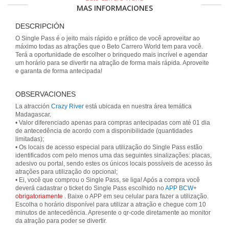
MAS INFORMACIONES
DESCRIPCIÓN
O Single Pass é o jeito mais rápido e prático de você aproveitar ao
máximo todas as atrações que o Beto Carrero World tem para você.
Terá a oportunidade de escolher o brinquedo mais incrível e agendar
um horário para se divertir na atração de forma mais rápida. Aproveite
e garanta de forma antecipada!
OBSERVACIONES
La atracción
Crazy River
está ubicada en nuestra área temática
Madagascar.
• Valor diferenciado apenas para compras antecipadas com até 01 dia
de antecedência de acordo com a disponibilidade (quantidades
limitadas);
• Os locais de acesso especial para utilização do Single Pass estão
identificados com pelo menos uma das seguintes sinalizações: placas,
adesivo ou portal, sendo estes os únicos locais possíveis de acesso às
atrações para utilização do opcional;
• Ei, você que comprou o Single Pass, se liga! Após a compra você
deverá cadastrar o ticket do Single Pass escolhido no
APP BCW+
obrigatoriamente
. Baixe o APP em seu celular para fazer a utilização.
Escolha o horário disponível para utilizar a atração e chegue com 10
minutos de antecedência. Apresente o qr-code diretamente ao monitor
da atração para poder se divertir.