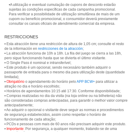
•A utilização e eventual cumulação de cupons de desconto estarão
sujeitas às condições específicas de cada campanha promocional.
Para verificar a possibilidade de utilização simultânea de mais de um
cupom ou benefício promocional, o consumidor deverá previamente
consultar os canais oficiais de atendimento comercial da empresa.
RESTRICCIONES
• Esta atracción tiene una restricción de altura de 1,05 cm; consulte el resto
de la información en
restricciones de la atracción
;
• La atracción funciona de 10h a 18h. La fila del juego se cierra a las 18h,
pero sigue funcionando hasta que se divierta el último visitante.
• O Single Pass é nominal e intransferível;
• Este produto é um opcional, sendo necessário também adquirir o
passaporte de entrada para o mesmo dia para utilização deste (quantidade
limitada);
•
Obrigatório
o agendamento do horário pelo
APP BCW+
para utilizar a
atração no dia e horário escolhido;
• Horários de agendamentos 10:15 até 17:30. Conforme disponibilidade;
• Compras realizadas no dia da visita (na loja online ou na bilheteria) não
são consideradas compras antecipadas, para garantir o melhor valor compre
antecipadamente;
• Ao adquirir o opcional o visitante deve seguir as normas e procedimentos
de segurança estabelecidos, assim como respeitar o horário de
funcionamento de cada atração;
• PCDs e pessoas com mais de 60 anos não precisam adquirir este produto.
•
Importante:
Por segurança, a qualquer momento, tratando-se de uma