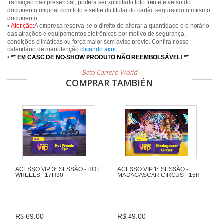
transação não presencial, poderá ser solicitado foto frente e verso do
documento original com foto e selfie do titular do cartão segurando o mesmo
documento;
•
Atenção:
A empresa reserva-se o direito de alterar a quantidade e o horário
das atrações e equipamentos eletrônicos por motivo de segurança,
condições climáticas ou força maior sem aviso prévio. Confira nosso
calendário de manutenção
clicando aqui
;
•
** EM CASO DE NO-SHOW PRODUTO NÃO REEMBOLSÁVEL! **
Beto Carrero World
COMPRAR TAMBIÉN
ACESSO VIP 3ª SESSÃO - HOT
ACESSO VIP 1ª SESSÃO -
WHEELS - 17H30
MADAGASCAR CIRCUS - 15H
R$ 69,00
R$ 49,00