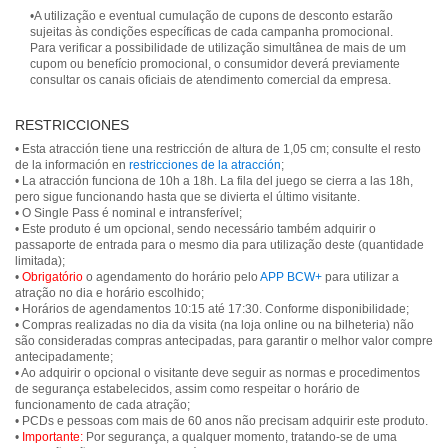
•A utilização e eventual cumulação de cupons de desconto estarão
sujeitas às condições específicas de cada campanha promocional.
Para verificar a possibilidade de utilização simultânea de mais de um
cupom ou benefício promocional, o consumidor deverá previamente
consultar os canais oficiais de atendimento comercial da empresa.
RESTRICCIONES
• Esta atracción tiene una restricción de altura de 1,05 cm; consulte el resto
de la información en
restricciones de la atracción
;
• La atracción funciona de 10h a 18h. La fila del juego se cierra a las 18h,
pero sigue funcionando hasta que se divierta el último visitante.
• O Single Pass é nominal e intransferível;
• Este produto é um opcional, sendo necessário também adquirir o
passaporte de entrada para o mesmo dia para utilização deste (quantidade
limitada);
•
Obrigatório
o agendamento do horário pelo
APP BCW+
para utilizar a
atração no dia e horário escolhido;
• Horários de agendamentos 10:15 até 17:30. Conforme disponibilidade;
• Compras realizadas no dia da visita (na loja online ou na bilheteria) não
são consideradas compras antecipadas, para garantir o melhor valor compre
antecipadamente;
• Ao adquirir o opcional o visitante deve seguir as normas e procedimentos
de segurança estabelecidos, assim como respeitar o horário de
funcionamento de cada atração;
• PCDs e pessoas com mais de 60 anos não precisam adquirir este produto.
•
Importante:
Por segurança, a qualquer momento, tratando-se de uma