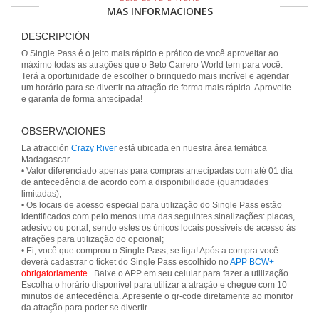
MAS INFORMACIONES
DESCRIPCIÓN
O Single Pass é o jeito mais rápido e prático de você aproveitar ao
máximo todas as atrações que o Beto Carrero World tem para você.
Terá a oportunidade de escolher o brinquedo mais incrível e agendar
um horário para se divertir na atração de forma mais rápida. Aproveite
e garanta de forma antecipada!
OBSERVACIONES
La atracción
Crazy River
está ubicada en nuestra área temática
Madagascar.
• Valor diferenciado apenas para compras antecipadas com até 01 dia
de antecedência de acordo com a disponibilidade (quantidades
limitadas);
• Os locais de acesso especial para utilização do Single Pass estão
identificados com pelo menos uma das seguintes sinalizações: placas,
adesivo ou portal, sendo estes os únicos locais possíveis de acesso às
atrações para utilização do opcional;
• Ei, você que comprou o Single Pass, se liga! Após a compra você
deverá cadastrar o ticket do Single Pass escolhido no
APP BCW+
obrigatoriamente
. Baixe o APP em seu celular para fazer a utilização.
Escolha o horário disponível para utilizar a atração e chegue com 10
minutos de antecedência. Apresente o qr-code diretamente ao monitor
da atração para poder se divertir.