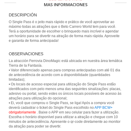
MAS INFORMACIONES
DESCRIPCIÓN
O Single Pass é o jeito mais rápido e prático de você aproveitar ao
máximo todas as atrações que o Beto Carrero World tem para você.
Terá a oportunidade de escolher o brinquedo mais incrível e agendar
um horário para se divertir na atração de forma mais rápida. Aproveite
e garanta de forma antecipada!
OBSERVACIONES
La atracción Ferrovia DinoMagic está ubicada en nuestra área temática
Tierra de la Fantasía.
• Valor diferenciado apenas para compras antecipadas com até 01 dia
de antecedência de acordo com a disponibilidade (quantidades
limitadas);
• Os locais de acesso especial para utilização do Single Pass estão
identificados com pelo menos uma das seguintes sinalizações: placas,
adesivo ou portal, sendo estes os únicos locais possíveis de acesso às
atrações para utilização do opcional;
• Ei, você que comprou o Single Pass, se liga! Após a compra você
deverá cadastrar o ticket do Single Pass escolhido no
APP BCW+
obrigatoriamente
. Baixe o APP em seu celular para fazer a utilização.
Escolha o horário disponível para utilizar a atração e chegue com 10
minutos de antecedência. Apresente o qr-code diretamente ao monitor
da atração para poder se divertir.