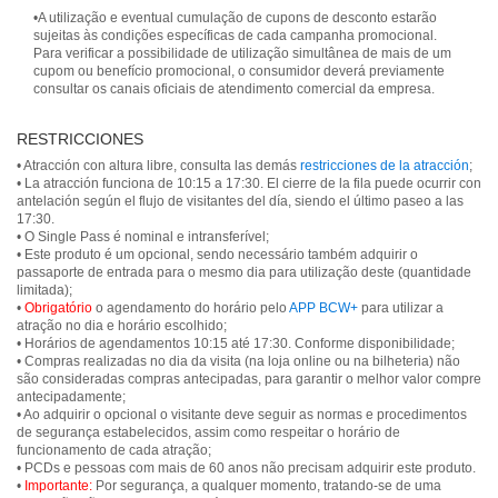
•A utilização e eventual cumulação de cupons de desconto estarão
sujeitas às condições específicas de cada campanha promocional.
Para verificar a possibilidade de utilização simultânea de mais de um
cupom ou benefício promocional, o consumidor deverá previamente
consultar os canais oficiais de atendimento comercial da empresa.
RESTRICCIONES
• Atracción con altura libre, consulta las demás
restricciones de la atracción
;
• La atracción funciona de 10:15 a 17:30. El cierre de la fila puede ocurrir con
antelación según el flujo de visitantes del día, siendo el último paseo a las
17:30.
• O Single Pass é nominal e intransferível;
• Este produto é um opcional, sendo necessário também adquirir o
passaporte de entrada para o mesmo dia para utilização deste (quantidade
limitada);
•
Obrigatório
o agendamento do horário pelo
APP BCW+
para utilizar a
atração no dia e horário escolhido;
• Horários de agendamentos 10:15 até 17:30. Conforme disponibilidade;
• Compras realizadas no dia da visita (na loja online ou na bilheteria) não
são consideradas compras antecipadas, para garantir o melhor valor compre
antecipadamente;
• Ao adquirir o opcional o visitante deve seguir as normas e procedimentos
de segurança estabelecidos, assim como respeitar o horário de
funcionamento de cada atração;
• PCDs e pessoas com mais de 60 anos não precisam adquirir este produto.
•
Importante:
Por segurança, a qualquer momento, tratando-se de uma