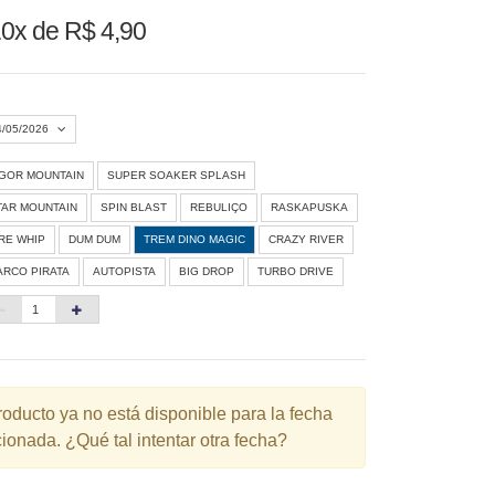
0x de R$ 4,90
4/05/2026
IGOR MOUNTAIN
SUPER SOAKER SPLASH
Agosto 2026
»
TAR MOUNTAIN
SPIN BLAST
REBULIÇO
RASKAPUSKA
D
S
T
Q
Q
S
S
IRE WHIP
DUM DUM
TREM DINO MAGIC
CRAZY RIVER
ARCO PIRATA
AUTOPISTA
BIG DROP
TURBO DRIVE
1
3
4
5
6
7
8
10
11
12
13
14
15
6
17
18
19
20
21
22
3
24
25
26
27
28
29
roducto ya no está disponible para la fecha
ionada. ¿Qué tal intentar otra fecha?
0
31