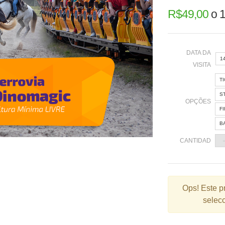
R$
49,00
o
1
DATA DA
1
VISITA
T
«
S
OPÇÕES
F
B
2
CANTIDAD
9
1
2
Ops!
Este p
selecc
3