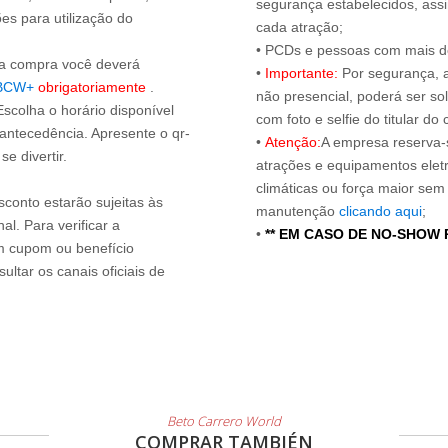
segurança estabelecidos, ass
es para utilização do
cada atração;
• PCDs e pessoas com mais de
s a compra você deverá
•
Importante:
Por segurança, 
BCW+
obrigatoriamente
.
não presencial, poderá ser sol
Escolha o horário disponível
com foto e selfie do titular 
 antecedência. Apresente o qr-
•
Atenção:
A empresa reserva-s
e divertir.
atrações e equipamentos elet
climáticas ou força maior sem
sconto estarão sujeitas às
manutenção
clicando aqui
;
l. Para verificar a
•
** EM CASO DE NO-SHOW
um cupom ou benefício
ltar os canais oficiais de
Beto Carrero World
COMPRAR TAMBIÉN