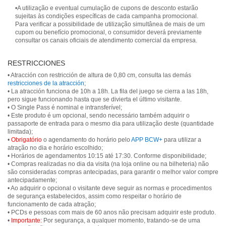
•A utilização e eventual cumulação de cupons de desconto estarão
sujeitas às condições específicas de cada campanha promocional.
Para verificar a possibilidade de utilização simultânea de mais de um
cupom ou benefício promocional, o consumidor deverá previamente
consultar os canais oficiais de atendimento comercial da empresa.
RESTRICCIONES
• Atracción con restricción de altura de 0,80 cm, consulta las demás
restricciones de la atracción
;
• La atracción funciona de 10h a 18h. La fila del juego se cierra a las 18h,
pero sigue funcionando hasta que se divierta el último visitante.
• O Single Pass é nominal e intransferível;
• Este produto é um opcional, sendo necessário também adquirir o
passaporte de entrada para o mesmo dia para utilização deste (quantidade
limitada);
•
Obrigatório
o agendamento do horário pelo
APP BCW+
para utilizar a
atração no dia e horário escolhido;
• Horários de agendamentos 10:15 até 17:30. Conforme disponibilidade;
• Compras realizadas no dia da visita (na loja online ou na bilheteria) não
são consideradas compras antecipadas, para garantir o melhor valor compre
antecipadamente;
• Ao adquirir o opcional o visitante deve seguir as normas e procedimentos
de segurança estabelecidos, assim como respeitar o horário de
funcionamento de cada atração;
• PCDs e pessoas com mais de 60 anos não precisam adquirir este produto.
•
Importante:
Por segurança, a qualquer momento, tratando-se de uma