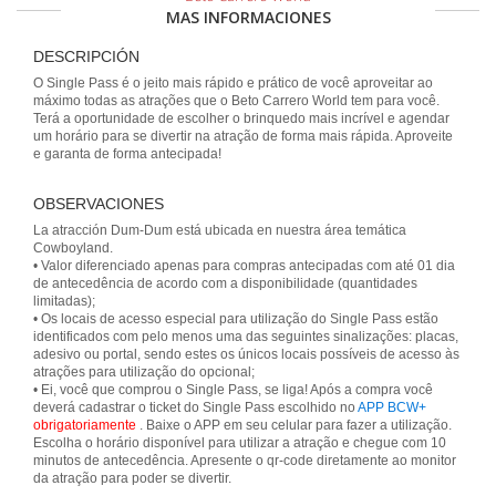
MAS INFORMACIONES
DESCRIPCIÓN
O Single Pass é o jeito mais rápido e prático de você aproveitar ao
máximo todas as atrações que o Beto Carrero World tem para você.
Terá a oportunidade de escolher o brinquedo mais incrível e agendar
um horário para se divertir na atração de forma mais rápida. Aproveite
e garanta de forma antecipada!
OBSERVACIONES
La atracción Dum-Dum está ubicada en nuestra área temática
Cowboyland.
• Valor diferenciado apenas para compras antecipadas com até 01 dia
de antecedência de acordo com a disponibilidade (quantidades
limitadas);
• Os locais de acesso especial para utilização do Single Pass estão
identificados com pelo menos uma das seguintes sinalizações: placas,
adesivo ou portal, sendo estes os únicos locais possíveis de acesso às
atrações para utilização do opcional;
• Ei, você que comprou o Single Pass, se liga! Após a compra você
deverá cadastrar o ticket do Single Pass escolhido no
APP BCW+
obrigatoriamente
. Baixe o APP em seu celular para fazer a utilização.
Escolha o horário disponível para utilizar a atração e chegue com 10
minutos de antecedência. Apresente o qr-code diretamente ao monitor
da atração para poder se divertir.