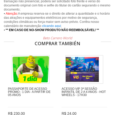
transação não presencial, poderá ser solicitado foto frente e verso do
documento original com foto e selfie do titular do cartão segurando o mesmo
documento;
•
Atenção:
A empresa reserva-se o direito de alterar a quantidade e o horário
das atrações e equipamentos eletrônicos por motivo de segurança,
condições climáticas ou força maior sem aviso prévio. Confira nosso
calendário de manutenção
clicando aqui
;
•
** EM CASO DE NO-SHOW PRODUTO NÃO REEMBOLSÁVEL! **
Beto Carrero World
COMPRAR TAMBIÉN
PASSAPORTE DE ACESSO
ACESSO VIP 3ª SESSÃO
PROMO - 1 DIA - A PARTIR DE
INFANTIL DE 2 A 4 ANOS - HOT
05 ANOS
WHEELS - 17H30
R$ 230,00
R$ 24,00