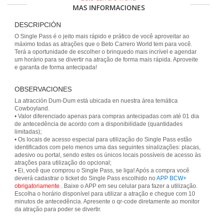
MAS INFORMACIONES
DESCRIPCIÓN
O Single Pass é o jeito mais rápido e prático de você aproveitar ao
máximo todas as atrações que o Beto Carrero World tem para você.
Terá a oportunidade de escolher o brinquedo mais incrível e agendar
um horário para se divertir na atração de forma mais rápida. Aproveite
e garanta de forma antecipada!
OBSERVACIONES
La atracción Dum-Dum está ubicada en nuestra área temática
Cowboyland.
• Valor diferenciado apenas para compras antecipadas com até 01 dia
de antecedência de acordo com a disponibilidade (quantidades
limitadas);
• Os locais de acesso especial para utilização do Single Pass estão
identificados com pelo menos uma das seguintes sinalizações: placas,
adesivo ou portal, sendo estes os únicos locais possíveis de acesso às
atrações para utilização do opcional;
• Ei, você que comprou o Single Pass, se liga! Após a compra você
deverá cadastrar o ticket do Single Pass escolhido no
APP BCW+
obrigatoriamente
. Baixe o APP em seu celular para fazer a utilização.
Escolha o horário disponível para utilizar a atração e chegue com 10
minutos de antecedência. Apresente o qr-code diretamente ao monitor
da atração para poder se divertir.