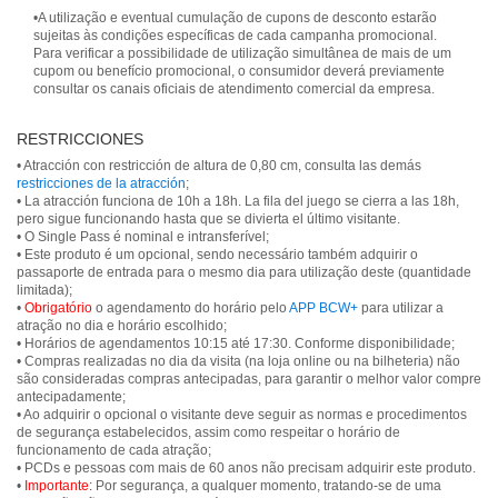
•A utilização e eventual cumulação de cupons de desconto estarão
sujeitas às condições específicas de cada campanha promocional.
Para verificar a possibilidade de utilização simultânea de mais de um
cupom ou benefício promocional, o consumidor deverá previamente
consultar os canais oficiais de atendimento comercial da empresa.
RESTRICCIONES
• Atracción con restricción de altura de 0,80 cm, consulta las demás
restricciones de la atracción
;
• La atracción funciona de 10h a 18h. La fila del juego se cierra a las 18h,
pero sigue funcionando hasta que se divierta el último visitante.
• O Single Pass é nominal e intransferível;
• Este produto é um opcional, sendo necessário também adquirir o
passaporte de entrada para o mesmo dia para utilização deste (quantidade
limitada);
•
Obrigatório
o agendamento do horário pelo
APP BCW+
para utilizar a
atração no dia e horário escolhido;
• Horários de agendamentos 10:15 até 17:30. Conforme disponibilidade;
• Compras realizadas no dia da visita (na loja online ou na bilheteria) não
são consideradas compras antecipadas, para garantir o melhor valor compre
antecipadamente;
• Ao adquirir o opcional o visitante deve seguir as normas e procedimentos
de segurança estabelecidos, assim como respeitar o horário de
funcionamento de cada atração;
• PCDs e pessoas com mais de 60 anos não precisam adquirir este produto.
•
Importante:
Por segurança, a qualquer momento, tratando-se de uma