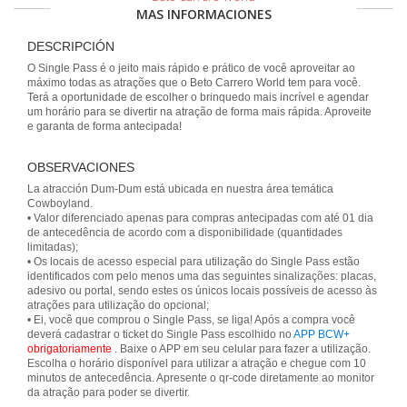
MAS INFORMACIONES
DESCRIPCIÓN
O Single Pass é o jeito mais rápido e prático de você aproveitar ao
máximo todas as atrações que o Beto Carrero World tem para você.
Terá a oportunidade de escolher o brinquedo mais incrível e agendar
um horário para se divertir na atração de forma mais rápida. Aproveite
e garanta de forma antecipada!
OBSERVACIONES
La atracción Dum-Dum está ubicada en nuestra área temática
Cowboyland.
• Valor diferenciado apenas para compras antecipadas com até 01 dia
de antecedência de acordo com a disponibilidade (quantidades
limitadas);
• Os locais de acesso especial para utilização do Single Pass estão
identificados com pelo menos uma das seguintes sinalizações: placas,
adesivo ou portal, sendo estes os únicos locais possíveis de acesso às
atrações para utilização do opcional;
• Ei, você que comprou o Single Pass, se liga! Após a compra você
deverá cadastrar o ticket do Single Pass escolhido no
APP BCW+
obrigatoriamente
. Baixe o APP em seu celular para fazer a utilização.
Escolha o horário disponível para utilizar a atração e chegue com 10
minutos de antecedência. Apresente o qr-code diretamente ao monitor
da atração para poder se divertir.