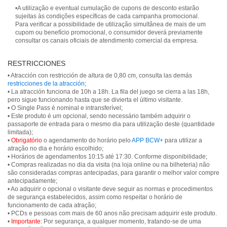
•A utilização e eventual cumulação de cupons de desconto estarão
sujeitas às condições específicas de cada campanha promocional.
Para verificar a possibilidade de utilização simultânea de mais de um
cupom ou benefício promocional, o consumidor deverá previamente
consultar os canais oficiais de atendimento comercial da empresa.
RESTRICCIONES
• Atracción con restricción de altura de 0,80 cm, consulta las demás
restricciones de la atracción
;
• La atracción funciona de 10h a 18h. La fila del juego se cierra a las 18h,
pero sigue funcionando hasta que se divierta el último visitante.
• O Single Pass é nominal e intransferível;
• Este produto é um opcional, sendo necessário também adquirir o
passaporte de entrada para o mesmo dia para utilização deste (quantidade
limitada);
•
Obrigatório
o agendamento do horário pelo
APP BCW+
para utilizar a
atração no dia e horário escolhido;
• Horários de agendamentos 10:15 até 17:30. Conforme disponibilidade;
• Compras realizadas no dia da visita (na loja online ou na bilheteria) não
são consideradas compras antecipadas, para garantir o melhor valor compre
antecipadamente;
• Ao adquirir o opcional o visitante deve seguir as normas e procedimentos
de segurança estabelecidos, assim como respeitar o horário de
funcionamento de cada atração;
• PCDs e pessoas com mais de 60 anos não precisam adquirir este produto.
•
Importante:
Por segurança, a qualquer momento, tratando-se de uma