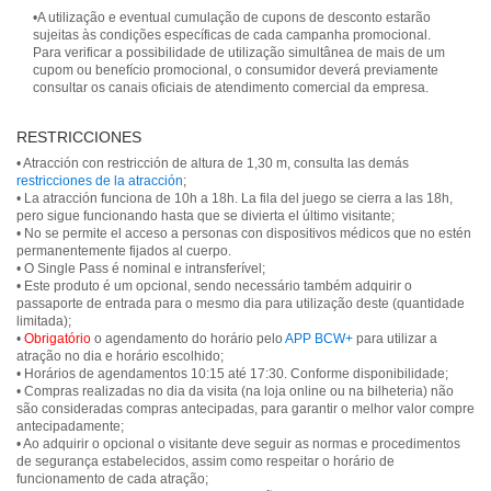
•A utilização e eventual cumulação de cupons de desconto estarão
sujeitas às condições específicas de cada campanha promocional.
Para verificar a possibilidade de utilização simultânea de mais de um
cupom ou benefício promocional, o consumidor deverá previamente
consultar os canais oficiais de atendimento comercial da empresa.
RESTRICCIONES
• Atracción con restricción de altura de 1,30 m, consulta las demás
restricciones de la atracción
;
• La atracción funciona de 10h a 18h. La fila del juego se cierra a las 18h,
pero sigue funcionando hasta que se divierta el último visitante;
• No se permite el acceso a personas con dispositivos médicos que no estén
permanentemente fijados al cuerpo.
• O Single Pass é nominal e intransferível;
• Este produto é um opcional, sendo necessário também adquirir o
passaporte de entrada para o mesmo dia para utilização deste (quantidade
limitada);
•
Obrigatório
o agendamento do horário pelo
APP BCW+
para utilizar a
atração no dia e horário escolhido;
• Horários de agendamentos 10:15 até 17:30. Conforme disponibilidade;
• Compras realizadas no dia da visita (na loja online ou na bilheteria) não
são consideradas compras antecipadas, para garantir o melhor valor compre
antecipadamente;
• Ao adquirir o opcional o visitante deve seguir as normas e procedimentos
de segurança estabelecidos, assim como respeitar o horário de
funcionamento de cada atração;