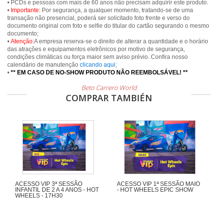
• PCDs e pessoas com mais de 60 anos não precisam adquirir este produto.
•
Importante:
Por segurança, a qualquer momento, tratando-se de uma
transação não presencial, poderá ser solicitado foto frente e verso do
documento original com foto e selfie do titular do cartão segurando o mesmo
documento;
•
Atenção:
A empresa reserva-se o direito de alterar a quantidade e o horário
das atrações e equipamentos eletrônicos por motivo de segurança,
condições climáticas ou força maior sem aviso prévio. Confira nosso
calendário de manutenção
clicando aqui
;
•
** EM CASO DE NO-SHOW PRODUTO NÃO REEMBOLSÁVEL! **
Beto Carrero World
COMPRAR TAMBIÉN
ACESSO VIP 3ª SESSÃO
ACESSO VIP 1ª SESSÃO MAIO
INFANTIL DE 2 A 4 ANOS - HOT
- HOT WHEELS EPIC SHOW
WHEELS - 17H30