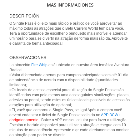
MAS INFORMACIONES
DESCRIPCIÓN
O Single Pass é o jeito mais rápido e prático de você aproveitar ao
máximo todas as atrações que o Beto Carrero World tem para você.
Terá a oportunidade de escolher o brinquedo mais incrível e agendar
um horário para se divertir na atração de forma mais rápida. Aproveite
e garanta de forma antecipada!
OBSERVACIONES
La atracción
Fire Whip
está ubicada en nuestra área temática Aventura
Radical.
• Valor diferenciado apenas para compras antecipadas com até 01 dia
de antecedência de acordo com a disponibilidade (quantidades
limitadas);
• Os locais de acesso especial para utilização do Single Pass estão
identificados com pelo menos uma das seguintes sinalizações: placas,
adesivo ou portal, sendo estes os únicos locais possíveis de acesso às
atrações para utilização do opcional;
• Ei, você que comprou o Single Pass, se liga! Após a compra você
deverá cadastrar o ticket do Single Pass escolhido no
APP BCW+
obrigatoriamente
. Baixe o APP em seu celular para fazer a utilização.
Escolha o horário disponível para utilizar a atração e chegue com 10
minutos de antecedência. Apresente o qr-code diretamente ao monitor
da atração para poder se divertir.