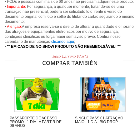
• PCDs e pessoas com mais de 60 anos não precisam adquirir este produto.
•
Importante:
Por segurança, a qualquer momento, tratando-se de uma
transação não presencial, poderá ser solicitado foto frente e verso do
documento original com foto e selfie do titular do cartão segurando o mesmo
documento;
•
Atenção:
A empresa reserva-se o direito de alterar a quantidade e o horário
das atrações e equipamentos eletrônicos por motivo de segurança,
condições climáticas ou força maior sem aviso prévio. Confira nosso
calendário de manutenção
clicando aqui
;
•
** EM CASO DE NO-SHOW PRODUTO NÃO REEMBOLSÁVEL! **
Beto Carrero World
COMPRAR TAMBIÉN
PASSAPORTE DE ACESSO
SINGLE PASS 01 ATRAÇÃO
PROMO - 1 DIA - A PARTIR DE
MAIO - 1 DIA - BIG DROP
06 ANOS