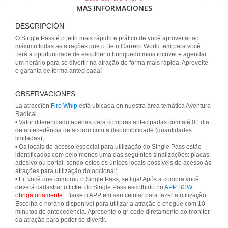
MAS INFORMACIONES
DESCRIPCIÓN
O Single Pass é o jeito mais rápido e prático de você aproveitar ao
máximo todas as atrações que o Beto Carrero World tem para você.
Terá a oportunidade de escolher o brinquedo mais incrível e agendar
um horário para se divertir na atração de forma mais rápida. Aproveite
e garanta de forma antecipada!
OBSERVACIONES
La atracción
Fire Whip
está ubicada en nuestra área temática Aventura
Radical.
• Valor diferenciado apenas para compras antecipadas com até 01 dia
de antecedência de acordo com a disponibilidade (quantidades
limitadas);
• Os locais de acesso especial para utilização do Single Pass estão
identificados com pelo menos uma das seguintes sinalizações: placas,
adesivo ou portal, sendo estes os únicos locais possíveis de acesso às
atrações para utilização do opcional;
• Ei, você que comprou o Single Pass, se liga! Após a compra você
deverá cadastrar o ticket do Single Pass escolhido no
APP BCW+
obrigatoriamente
. Baixe o APP em seu celular para fazer a utilização.
Escolha o horário disponível para utilizar a atração e chegue com 10
minutos de antecedência. Apresente o qr-code diretamente ao monitor
da atração para poder se divertir.