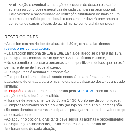
•A utilização e eventual cumulação de cupons de desconto estarão
sujeitas às condições específicas de cada campanha promocional.
Para verificar a possibilidade de utilização simultânea de mais de um
cupom ou benefício promocional, o consumidor deverá previamente
consultar os canais oficiais de atendimento comercial da empresa.
RESTRICCIONES
• Atracción con restricción de altura de 1,30 m, consulta las demás
restricciones de la atracción
;
• La atracción funciona de 10h a 18h. La fila del juego se cierra a las 18h,
pero sigue funcionando hasta que se divierta el último visitante;
• No se permite el acceso a personas con dispositivos médicos que no estén
permanentemente fijados al cuerpo.
• O Single Pass é nominal e intransferível;
• Este produto é um opcional, sendo necessário também adquirir o
passaporte de entrada para o mesmo dia para utilização deste (quantidade
limitada);
•
Obrigatório
o agendamento do horário pelo
APP BCW+
para utilizar a
atração no dia e horário escolhido;
• Horários de agendamentos 10:15 até 17:30. Conforme disponibilidade;
• Compras realizadas no dia da visita (na loja online ou na bilheteria) não
são consideradas compras antecipadas, para garantir o melhor valor compre
antecipadamente;
• Ao adquirir o opcional o visitante deve seguir as normas e procedimentos
de segurança estabelecidos, assim como respeitar o horário de
funcionamento de cada atração;