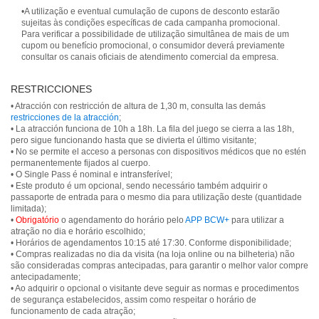
•A utilização e eventual cumulação de cupons de desconto estarão
sujeitas às condições específicas de cada campanha promocional.
Para verificar a possibilidade de utilização simultânea de mais de um
cupom ou benefício promocional, o consumidor deverá previamente
consultar os canais oficiais de atendimento comercial da empresa.
RESTRICCIONES
• Atracción con restricción de altura de 1,30 m, consulta las demás
restricciones de la atracción
;
• La atracción funciona de 10h a 18h. La fila del juego se cierra a las 18h,
pero sigue funcionando hasta que se divierta el último visitante;
• No se permite el acceso a personas con dispositivos médicos que no estén
permanentemente fijados al cuerpo.
• O Single Pass é nominal e intransferível;
• Este produto é um opcional, sendo necessário também adquirir o
passaporte de entrada para o mesmo dia para utilização deste (quantidade
limitada);
•
Obrigatório
o agendamento do horário pelo
APP BCW+
para utilizar a
atração no dia e horário escolhido;
• Horários de agendamentos 10:15 até 17:30. Conforme disponibilidade;
• Compras realizadas no dia da visita (na loja online ou na bilheteria) não
são consideradas compras antecipadas, para garantir o melhor valor compre
antecipadamente;
• Ao adquirir o opcional o visitante deve seguir as normas e procedimentos
de segurança estabelecidos, assim como respeitar o horário de
funcionamento de cada atração;