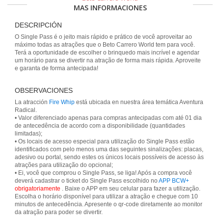
MAS INFORMACIONES
DESCRIPCIÓN
O Single Pass é o jeito mais rápido e prático de você aproveitar ao
máximo todas as atrações que o Beto Carrero World tem para você.
Terá a oportunidade de escolher o brinquedo mais incrível e agendar
um horário para se divertir na atração de forma mais rápida. Aproveite
e garanta de forma antecipada!
OBSERVACIONES
La atracción
Fire Whip
está ubicada en nuestra área temática Aventura
Radical.
• Valor diferenciado apenas para compras antecipadas com até 01 dia
de antecedência de acordo com a disponibilidade (quantidades
limitadas);
• Os locais de acesso especial para utilização do Single Pass estão
identificados com pelo menos uma das seguintes sinalizações: placas,
adesivo ou portal, sendo estes os únicos locais possíveis de acesso às
atrações para utilização do opcional;
• Ei, você que comprou o Single Pass, se liga! Após a compra você
deverá cadastrar o ticket do Single Pass escolhido no
APP BCW+
obrigatoriamente
. Baixe o APP em seu celular para fazer a utilização.
Escolha o horário disponível para utilizar a atração e chegue com 10
minutos de antecedência. Apresente o qr-code diretamente ao monitor
da atração para poder se divertir.