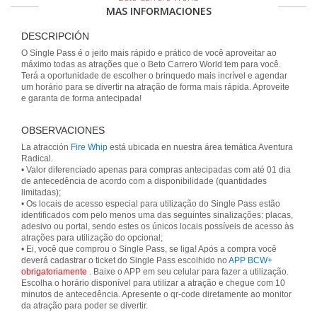
MAS INFORMACIONES
DESCRIPCIÓN
O Single Pass é o jeito mais rápido e prático de você aproveitar ao
máximo todas as atrações que o Beto Carrero World tem para você.
Terá a oportunidade de escolher o brinquedo mais incrível e agendar
um horário para se divertir na atração de forma mais rápida. Aproveite
e garanta de forma antecipada!
OBSERVACIONES
La atracción
Fire Whip
está ubicada en nuestra área temática Aventura
Radical.
• Valor diferenciado apenas para compras antecipadas com até 01 dia
de antecedência de acordo com a disponibilidade (quantidades
limitadas);
• Os locais de acesso especial para utilização do Single Pass estão
identificados com pelo menos uma das seguintes sinalizações: placas,
adesivo ou portal, sendo estes os únicos locais possíveis de acesso às
atrações para utilização do opcional;
• Ei, você que comprou o Single Pass, se liga! Após a compra você
deverá cadastrar o ticket do Single Pass escolhido no
APP BCW+
obrigatoriamente
. Baixe o APP em seu celular para fazer a utilização.
Escolha o horário disponível para utilizar a atração e chegue com 10
minutos de antecedência. Apresente o qr-code diretamente ao monitor
da atração para poder se divertir.