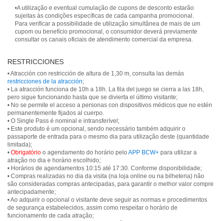
•A utilização e eventual cumulação de cupons de desconto estarão
sujeitas às condições específicas de cada campanha promocional.
Para verificar a possibilidade de utilização simultânea de mais de um
cupom ou benefício promocional, o consumidor deverá previamente
consultar os canais oficiais de atendimento comercial da empresa.
RESTRICCIONES
• Atracción con restricción de altura de 1,30 m, consulta las demás
restricciones de la atracción
;
• La atracción funciona de 10h a 18h. La fila del juego se cierra a las 18h,
pero sigue funcionando hasta que se divierta el último visitante;
• No se permite el acceso a personas con dispositivos médicos que no estén
permanentemente fijados al cuerpo.
• O Single Pass é nominal e intransferível;
• Este produto é um opcional, sendo necessário também adquirir o
passaporte de entrada para o mesmo dia para utilização deste (quantidade
limitada);
•
Obrigatório
o agendamento do horário pelo
APP BCW+
para utilizar a
atração no dia e horário escolhido;
• Horários de agendamentos 10:15 até 17:30. Conforme disponibilidade;
• Compras realizadas no dia da visita (na loja online ou na bilheteria) não
são consideradas compras antecipadas, para garantir o melhor valor compre
antecipadamente;
• Ao adquirir o opcional o visitante deve seguir as normas e procedimentos
de segurança estabelecidos, assim como respeitar o horário de
funcionamento de cada atração;