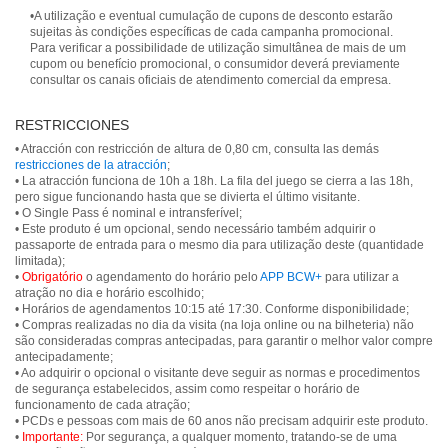
•A utilização e eventual cumulação de cupons de desconto estarão
sujeitas às condições específicas de cada campanha promocional.
Para verificar a possibilidade de utilização simultânea de mais de um
cupom ou benefício promocional, o consumidor deverá previamente
consultar os canais oficiais de atendimento comercial da empresa.
RESTRICCIONES
• Atracción con restricción de altura de 0,80 cm, consulta las demás
restricciones de la atracción
;
• La atracción funciona de 10h a 18h. La fila del juego se cierra a las 18h,
pero sigue funcionando hasta que se divierta el último visitante.
• O Single Pass é nominal e intransferível;
• Este produto é um opcional, sendo necessário também adquirir o
passaporte de entrada para o mesmo dia para utilização deste (quantidade
limitada);
•
Obrigatório
o agendamento do horário pelo
APP BCW+
para utilizar a
atração no dia e horário escolhido;
• Horários de agendamentos 10:15 até 17:30. Conforme disponibilidade;
• Compras realizadas no dia da visita (na loja online ou na bilheteria) não
são consideradas compras antecipadas, para garantir o melhor valor compre
antecipadamente;
• Ao adquirir o opcional o visitante deve seguir as normas e procedimentos
de segurança estabelecidos, assim como respeitar o horário de
funcionamento de cada atração;
• PCDs e pessoas com mais de 60 anos não precisam adquirir este produto.
•
Importante:
Por segurança, a qualquer momento, tratando-se de uma