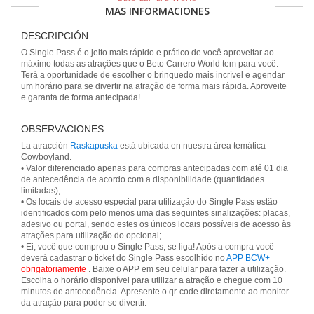
MAS INFORMACIONES
DESCRIPCIÓN
O Single Pass é o jeito mais rápido e prático de você aproveitar ao
máximo todas as atrações que o Beto Carrero World tem para você.
Terá a oportunidade de escolher o brinquedo mais incrível e agendar
um horário para se divertir na atração de forma mais rápida. Aproveite
e garanta de forma antecipada!
OBSERVACIONES
La atracción
Raskapuska
está ubicada en nuestra área temática
Cowboyland.
• Valor diferenciado apenas para compras antecipadas com até 01 dia
de antecedência de acordo com a disponibilidade (quantidades
limitadas);
• Os locais de acesso especial para utilização do Single Pass estão
identificados com pelo menos uma das seguintes sinalizações: placas,
adesivo ou portal, sendo estes os únicos locais possíveis de acesso às
atrações para utilização do opcional;
• Ei, você que comprou o Single Pass, se liga! Após a compra você
deverá cadastrar o ticket do Single Pass escolhido no
APP BCW+
obrigatoriamente
. Baixe o APP em seu celular para fazer a utilização.
Escolha o horário disponível para utilizar a atração e chegue com 10
minutos de antecedência. Apresente o qr-code diretamente ao monitor
da atração para poder se divertir.