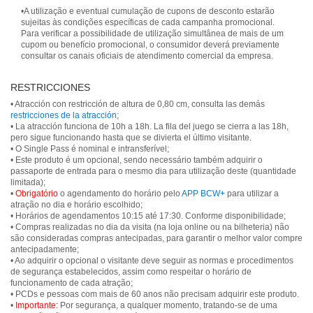
•A utilização e eventual cumulação de cupons de desconto estarão
sujeitas às condições específicas de cada campanha promocional.
Para verificar a possibilidade de utilização simultânea de mais de um
cupom ou benefício promocional, o consumidor deverá previamente
consultar os canais oficiais de atendimento comercial da empresa.
RESTRICCIONES
• Atracción con restricción de altura de 0,80 cm, consulta las demás
restricciones de la atracción
;
• La atracción funciona de 10h a 18h. La fila del juego se cierra a las 18h,
pero sigue funcionando hasta que se divierta el último visitante.
• O Single Pass é nominal e intransferível;
• Este produto é um opcional, sendo necessário também adquirir o
passaporte de entrada para o mesmo dia para utilização deste (quantidade
limitada);
•
Obrigatório
o agendamento do horário pelo
APP BCW+
para utilizar a
atração no dia e horário escolhido;
• Horários de agendamentos 10:15 até 17:30. Conforme disponibilidade;
• Compras realizadas no dia da visita (na loja online ou na bilheteria) não
são consideradas compras antecipadas, para garantir o melhor valor compre
antecipadamente;
• Ao adquirir o opcional o visitante deve seguir as normas e procedimentos
de segurança estabelecidos, assim como respeitar o horário de
funcionamento de cada atração;
• PCDs e pessoas com mais de 60 anos não precisam adquirir este produto.
•
Importante:
Por segurança, a qualquer momento, tratando-se de uma