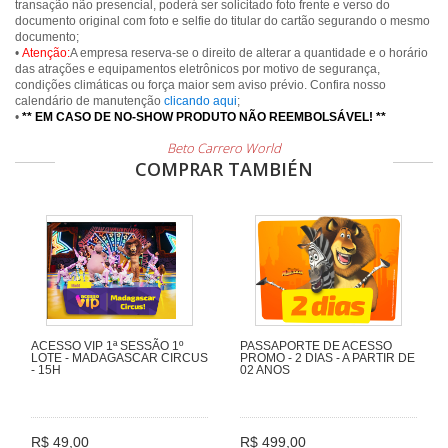
transação não presencial, poderá ser solicitado foto frente e verso do
documento original com foto e selfie do titular do cartão segurando o mesmo
documento;
•
Atenção:
A empresa reserva-se o direito de alterar a quantidade e o horário
das atrações e equipamentos eletrônicos por motivo de segurança,
condições climáticas ou força maior sem aviso prévio. Confira nosso
calendário de manutenção
clicando aqui
;
•
** EM CASO DE NO-SHOW PRODUTO NÃO REEMBOLSÁVEL! **
Beto Carrero World
COMPRAR TAMBIÉN
ACESSO VIP 1ª SESSÃO 1º
PASSAPORTE DE ACESSO
LOTE - MADAGASCAR CIRCUS
PROMO - 2 DIAS - A PARTIR DE
- 15H
02 ANOS
R$ 49,00
R$ 499,00