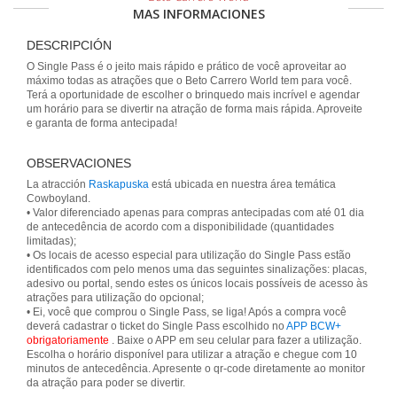
MAS INFORMACIONES
DESCRIPCIÓN
O Single Pass é o jeito mais rápido e prático de você aproveitar ao
máximo todas as atrações que o Beto Carrero World tem para você.
Terá a oportunidade de escolher o brinquedo mais incrível e agendar
um horário para se divertir na atração de forma mais rápida. Aproveite
e garanta de forma antecipada!
OBSERVACIONES
La atracción
Raskapuska
está ubicada en nuestra área temática
Cowboyland.
• Valor diferenciado apenas para compras antecipadas com até 01 dia
de antecedência de acordo com a disponibilidade (quantidades
limitadas);
• Os locais de acesso especial para utilização do Single Pass estão
identificados com pelo menos uma das seguintes sinalizações: placas,
adesivo ou portal, sendo estes os únicos locais possíveis de acesso às
atrações para utilização do opcional;
• Ei, você que comprou o Single Pass, se liga! Após a compra você
deverá cadastrar o ticket do Single Pass escolhido no
APP BCW+
obrigatoriamente
. Baixe o APP em seu celular para fazer a utilização.
Escolha o horário disponível para utilizar a atração e chegue com 10
minutos de antecedência. Apresente o qr-code diretamente ao monitor
da atração para poder se divertir.