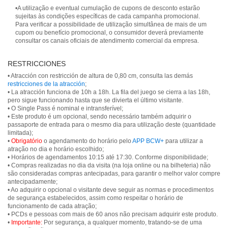
•A utilização e eventual cumulação de cupons de desconto estarão
sujeitas às condições específicas de cada campanha promocional.
Para verificar a possibilidade de utilização simultânea de mais de um
cupom ou benefício promocional, o consumidor deverá previamente
consultar os canais oficiais de atendimento comercial da empresa.
RESTRICCIONES
• Atracción con restricción de altura de 0,80 cm, consulta las demás
restricciones de la atracción
;
• La atracción funciona de 10h a 18h. La fila del juego se cierra a las 18h,
pero sigue funcionando hasta que se divierta el último visitante.
• O Single Pass é nominal e intransferível;
• Este produto é um opcional, sendo necessário também adquirir o
passaporte de entrada para o mesmo dia para utilização deste (quantidade
limitada);
•
Obrigatório
o agendamento do horário pelo
APP BCW+
para utilizar a
atração no dia e horário escolhido;
• Horários de agendamentos 10:15 até 17:30. Conforme disponibilidade;
• Compras realizadas no dia da visita (na loja online ou na bilheteria) não
são consideradas compras antecipadas, para garantir o melhor valor compre
antecipadamente;
• Ao adquirir o opcional o visitante deve seguir as normas e procedimentos
de segurança estabelecidos, assim como respeitar o horário de
funcionamento de cada atração;
• PCDs e pessoas com mais de 60 anos não precisam adquirir este produto.
•
Importante:
Por segurança, a qualquer momento, tratando-se de uma