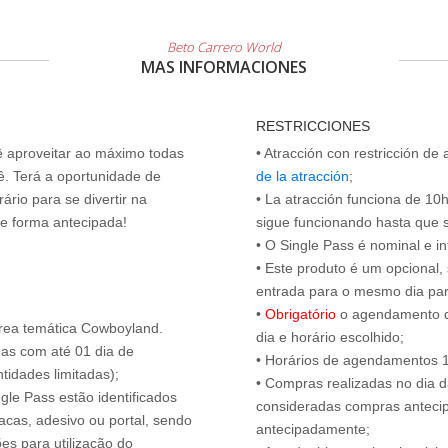
Beto Carrero World
MAS INFORMACIONES
RESTRICCIONES
cê aproveitar ao máximo todas
• Atracción con restricción de
ê. Terá a oportunidade de
de la atracción
;
ário para se divertir na
• La atracción funciona de 10h 
de forma antecipada!
sigue funcionando hasta que se 
• O Single Pass é nominal e int
• Este produto é um opcional
entrada para o mesmo dia para
•
Obrigatório
o agendamento d
rea temática Cowboyland.
dia e horário escolhido;
das com até 01 dia de
• Horários de agendamentos 1
tidades limitadas);
• Compras realizadas no dia da
ngle Pass estão identificados
consideradas compras antecip
acas, adesivo ou portal, sendo
antecipadamente;
es para utilização do