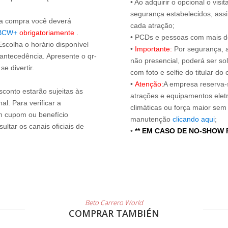
• Ao adquirir o opcional o vi
segurança estabelecidos, ass
s a compra você deverá
cada atração;
BCW+
obrigatoriamente
.
• PCDs e pessoas com mais de
Escolha o horário disponível
•
Importante:
Por segurança, 
 antecedência. Apresente o qr-
não presencial, poderá ser sol
e divertir.
com foto e selfie do titular 
•
Atenção:
A empresa reserva-s
sconto estarão sujeitas às
atrações e equipamentos elet
l. Para verificar a
climáticas ou força maior sem
um cupom ou benefício
manutenção
clicando aqui
;
ltar os canais oficiais de
•
** EM CASO DE NO-SHOW
Beto Carrero World
COMPRAR TAMBIÉN