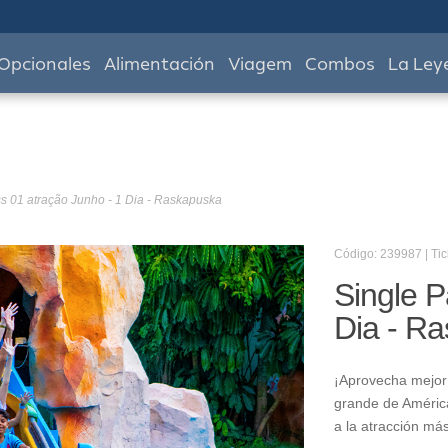
Opcionales
Alimentación
Viagem
Combos
La Ley
s 01 atração Junho - 1 Dia - Raskapuska
Código: 239987 | Tic
Single P
Dia - R
¡Aprovecha mejor 
grande de América
a la atracción má