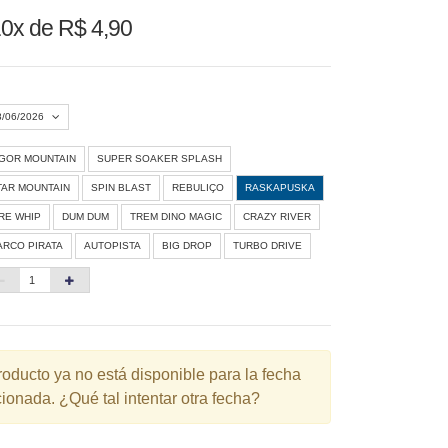
0x de R$ 4,90
8/06/2026
IGOR MOUNTAIN
SUPER SOAKER SPLASH
Agosto 2026
»
TAR MOUNTAIN
SPIN BLAST
REBULIÇO
RASKAPUSKA
D
S
T
Q
Q
S
S
IRE WHIP
DUM DUM
TREM DINO MAGIC
CRAZY RIVER
ARCO PIRATA
AUTOPISTA
BIG DROP
TURBO DRIVE
1
3
4
5
6
7
8
10
11
12
13
14
15
6
17
18
19
20
21
22
3
24
25
26
27
28
29
roducto ya no está disponible para la fecha
ionada. ¿Qué tal intentar otra fecha?
0
31