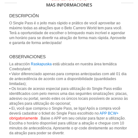
MAS INFORMACIONES
DESCRIPCIÓN
O Single Pass é o jeito mais rápido e prático de você aproveitar ao
máximo todas as atrações que o Beto Carrero World tem para você.
Terá a oportunidade de escolher o brinquedo mais incrível e agendar
um horário para se divertir na atração de forma mais rápida. Aproveite
e garanta de forma antecipada!
OBSERVACIONES
La atracción
Raskapuska
está ubicada en nuestra área temática
Cowboyland.
• Valor diferenciado apenas para compras antecipadas com até 01 dia
de antecedência de acordo com a disponibilidade (quantidades
limitadas);
• Os locais de acesso especial para utilização do Single Pass estão
identificados com pelo menos uma das seguintes sinalizações: placas,
adesivo ou portal, sendo estes os únicos locais possíveis de acesso às
atrações para utilização do opcional;
• Ei, você que comprou o Single Pass, se liga! Após a compra você
deverá cadastrar o ticket do Single Pass escolhido no
APP BCW+
obrigatoriamente
. Baixe o APP em seu celular para fazer a utilização.
Escolha o horário disponível para utilizar a atração e chegue com 10
minutos de antecedência. Apresente o qr-code diretamente ao monitor
da atração para poder se divertir.