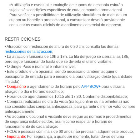
•A utilização e eventual cumulação de cupons de desconto estarão
sujeitas às condições específicas de cada campanha promocional.
Para verificar a possibilidade de utilização simultânea de mais de um
cupom ou benefício promocional, o consumidor deverá previamente
consultar os canais oficiais de atendimento comercial da empresa.
RESTRICCIONES
• Atracción con restricción de altura de 0,80 cm, consulta las demás
restricciones de la atracción
;
• La atracción funciona de 10h a 18h. La fila del juego se cierra a las 18h,
pero sigue funcionando hasta que se divierta el último visitante.
• O Single Pass é nominal e intransferível;
• Este produto é um opcional, sendo necessário também adquirir o
passaporte de entrada para o mesmo dia para utilização deste (quantidade
limitada);
•
Obrigatório
o agendamento do horário pelo
APP BCW+
para utilizar a
atração no dia e horário escolhido;
• Horários de agendamentos 10:15 até 17:30. Conforme disponibilidade;
• Compras realizadas no dia da visita (na loja online ou na bilheteria) não
são consideradas compras antecipadas, para garantir o melhor valor compre
antecipadamente;
• Ao adquirir o opcional o visitante deve seguir as normas e procedimentos
de segurança estabelecidos, assim como respeitar o horário de
funcionamento de cada atração;
• PCDs e pessoas com mais de 60 anos não precisam adquirir este produto.
•
Importante:
Por segurança, a qualquer momento, tratando-se de uma