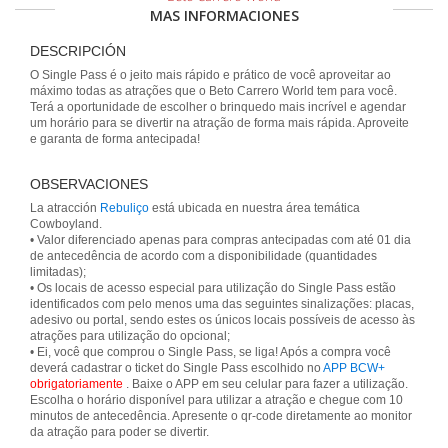
MAS INFORMACIONES
DESCRIPCIÓN
O Single Pass é o jeito mais rápido e prático de você aproveitar ao
máximo todas as atrações que o Beto Carrero World tem para você.
Terá a oportunidade de escolher o brinquedo mais incrível e agendar
um horário para se divertir na atração de forma mais rápida. Aproveite
e garanta de forma antecipada!
OBSERVACIONES
La atracción
Rebuliço
está ubicada en nuestra área temática
Cowboyland.
• Valor diferenciado apenas para compras antecipadas com até 01 dia
de antecedência de acordo com a disponibilidade (quantidades
limitadas);
• Os locais de acesso especial para utilização do Single Pass estão
identificados com pelo menos uma das seguintes sinalizações: placas,
adesivo ou portal, sendo estes os únicos locais possíveis de acesso às
atrações para utilização do opcional;
• Ei, você que comprou o Single Pass, se liga! Após a compra você
deverá cadastrar o ticket do Single Pass escolhido no
APP BCW+
obrigatoriamente
. Baixe o APP em seu celular para fazer a utilização.
Escolha o horário disponível para utilizar a atração e chegue com 10
minutos de antecedência. Apresente o qr-code diretamente ao monitor
da atração para poder se divertir.