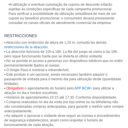
•A utilização e eventual cumulação de cupons de desconto estarão
sujeitas às condições específicas de cada campanha promocional.
Para verificar a possibilidade de utilização simultânea de mais de um
cupom ou benefício promocional, o consumidor deverá previamente
consultar os canais oficiais de atendimento comercial da empresa.
RESTRICCIONES
• Atracción con restricción de altura de 1,20 m, consulta las demás
restricciones de la atracción
;
• La atracción funciona de 10h a 18h. La fila del juego se cierra a las 18h,
pero sigue funcionando hasta que se divierta el último visitante;
• No se permite el acceso a personas con dispositivos médicos que no estén
permanentemente fijados al cuerpo.
• O Single Pass é nominal e intransferível;
• Este produto é um opcional, sendo necessário também adquirir o
passaporte de entrada para o mesmo dia para utilização deste (quantidade
limitada);
•
Obrigatório
o agendamento do horário pelo
APP BCW+
para utilizar a
atração no dia e horário escolhido;
• Horários de agendamentos 10:15 até 17:30. Conforme disponibilidade;
• Compras realizadas no dia da visita (na loja online ou na bilheteria) não
são consideradas compras antecipadas, para garantir o melhor valor compre
antecipadamente;
• Ao adquirir o opcional o visitante deve seguir as normas e procedimentos
de segurança estabelecidos, assim como respeitar o horário de
funcionamento de cada atração;