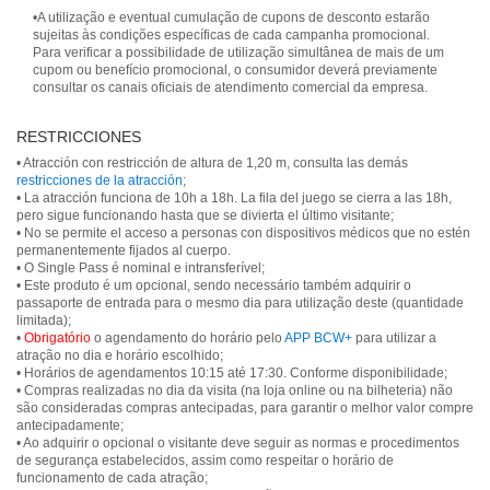
•A utilização e eventual cumulação de cupons de desconto estarão
sujeitas às condições específicas de cada campanha promocional.
Para verificar a possibilidade de utilização simultânea de mais de um
cupom ou benefício promocional, o consumidor deverá previamente
consultar os canais oficiais de atendimento comercial da empresa.
RESTRICCIONES
• Atracción con restricción de altura de 1,20 m, consulta las demás
restricciones de la atracción
;
• La atracción funciona de 10h a 18h. La fila del juego se cierra a las 18h,
pero sigue funcionando hasta que se divierta el último visitante;
• No se permite el acceso a personas con dispositivos médicos que no estén
permanentemente fijados al cuerpo.
• O Single Pass é nominal e intransferível;
• Este produto é um opcional, sendo necessário também adquirir o
passaporte de entrada para o mesmo dia para utilização deste (quantidade
limitada);
•
Obrigatório
o agendamento do horário pelo
APP BCW+
para utilizar a
atração no dia e horário escolhido;
• Horários de agendamentos 10:15 até 17:30. Conforme disponibilidade;
• Compras realizadas no dia da visita (na loja online ou na bilheteria) não
são consideradas compras antecipadas, para garantir o melhor valor compre
antecipadamente;
• Ao adquirir o opcional o visitante deve seguir as normas e procedimentos
de segurança estabelecidos, assim como respeitar o horário de
funcionamento de cada atração;