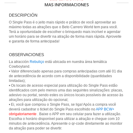
MAS INFORMACIONES
DESCRIPCIÓN
O Single Pass é o jeito mais rápido e prático de você aproveitar ao
máximo todas as atrações que o Beto Carrero World tem para você.
Terá a oportunidade de escolher o brinquedo mais incrível e agendar
um horário para se divertir na atração de forma mais rápida. Aproveite
e garanta de forma antecipada!
OBSERVACIONES
La atracción
Rebuliço
está ubicada en nuestra área temática
Cowboyland.
• Valor diferenciado apenas para compras antecipadas com até 01 dia
de antecedência de acordo com a disponibilidade (quantidades
limitadas);
• Os locais de acesso especial para utilização do Single Pass estão
identificados com pelo menos uma das seguintes sinalizações: placas,
adesivo ou portal, sendo estes os únicos locais possíveis de acesso às
atrações para utilização do opcional;
• Ei, você que comprou o Single Pass, se liga! Após a compra você
deverá cadastrar o ticket do Single Pass escolhido no
APP BCW+
obrigatoriamente
. Baixe o APP em seu celular para fazer a utilização.
Escolha o horário disponível para utilizar a atração e chegue com 10
minutos de antecedência. Apresente o qr-code diretamente ao monitor
da atração para poder se divertir.