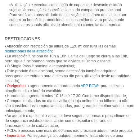
•A utilização e eventual cumulação de cupons de desconto estarão
sujeitas às condições específicas de cada campanha promocional.
Para verificar a possibilidade de utilização simultânea de mais de um
cupom ou benefício promocional, o consumidor deverá previamente
consultar os canais oficiais de atendimento comercial da empresa.
RESTRICCIONES
• Atracción con restricción de altura de 1,20 m, consulta las demás
restricciones de la atracción
;
• La atracción funciona de 10h a 18h. La fila del juego se cierra a las 18h,
pero sigue funcionando hasta que se divierta el último visitante.
• O Single Pass é nominal e intransferível;
• Este produto é um opcional, sendo necessário também adquirir o
passaporte de entrada para o mesmo dia para utilização deste (quantidade
limitada);
•
Obrigatório
o agendamento do horário pelo
APP BCW+
para utilizar a
atração no dia e horário escolhido;
• Horários de agendamentos 10:15 até 17:30. Conforme disponibilidade;
• Compras realizadas no dia da visita (na loja online ou na bilheteria) não
são consideradas compras antecipadas, para garantir o melhor valor compre
antecipadamente;
• Ao adquirir o opcional o visitante deve seguir as normas e procedimentos
de segurança estabelecidos, assim como respeitar o horário de
funcionamento de cada atração;
• PCDs e pessoas com mais de 60 anos não precisam adquirir este produto.
•
Importante:
Por segurança, a qualquer momento, tratando-se de uma