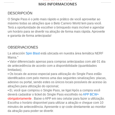
MAS INFORMACIONES
DESCRIPCIÓN
O Single Pass é o jeito mais rápido e prático de você aproveitar ao
máximo todas as atrações que o Beto Carrero World tem para você.
Terá a oportunidade de escolher o brinquedo mais incrível e agendar
um horário para se divertir na atração de forma mais rápida. Aproveite
e garanta de forma antecipada!
OBSERVACIONES
La atracción
Spin Blast
está ubicada en nuestra área temática NERF
Mania."
• Valor diferenciado apenas para compras antecipadas com até 01 dia
de antecedência de acordo com a disponibilidade (quantidades
limitadas);
• Os locais de acesso especial para utilização do Single Pass estão
identificados com pelo menos uma das seguintes sinalizações: placas,
adesivo ou portal, sendo estes os únicos locais possíveis de acesso às
atrações para utilização do opcional;
• Ei, você que comprou o Single Pass, se liga! Após a compra você
deverá cadastrar o ticket do Single Pass escolhido no
APP BCW+
obrigatoriamente
. Baixe o APP em seu celular para fazer a utilização.
Escolha o horário disponível para utilizar a atração e chegue com 10
minutos de antecedência. Apresente o qr-code diretamente ao monitor
da atração para poder se divertir.