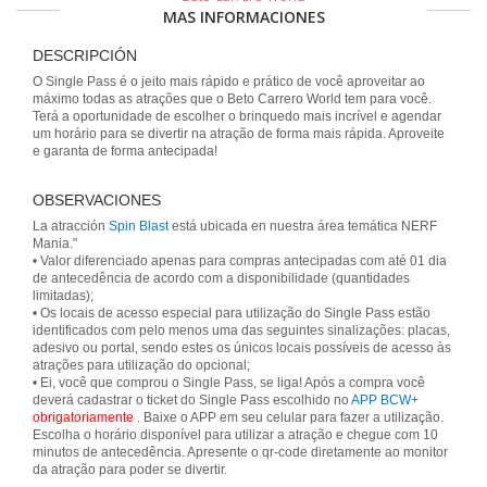
MAS INFORMACIONES
DESCRIPCIÓN
O Single Pass é o jeito mais rápido e prático de você aproveitar ao
máximo todas as atrações que o Beto Carrero World tem para você.
Terá a oportunidade de escolher o brinquedo mais incrível e agendar
um horário para se divertir na atração de forma mais rápida. Aproveite
e garanta de forma antecipada!
OBSERVACIONES
La atracción
Spin Blast
está ubicada en nuestra área temática NERF
Mania."
• Valor diferenciado apenas para compras antecipadas com até 01 dia
de antecedência de acordo com a disponibilidade (quantidades
limitadas);
• Os locais de acesso especial para utilização do Single Pass estão
identificados com pelo menos uma das seguintes sinalizações: placas,
adesivo ou portal, sendo estes os únicos locais possíveis de acesso às
atrações para utilização do opcional;
• Ei, você que comprou o Single Pass, se liga! Após a compra você
deverá cadastrar o ticket do Single Pass escolhido no
APP BCW+
obrigatoriamente
. Baixe o APP em seu celular para fazer a utilização.
Escolha o horário disponível para utilizar a atração e chegue com 10
minutos de antecedência. Apresente o qr-code diretamente ao monitor
da atração para poder se divertir.