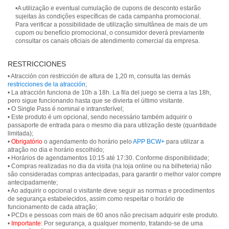
•A utilização e eventual cumulação de cupons de desconto estarão
sujeitas às condições específicas de cada campanha promocional.
Para verificar a possibilidade de utilização simultânea de mais de um
cupom ou benefício promocional, o consumidor deverá previamente
consultar os canais oficiais de atendimento comercial da empresa.
RESTRICCIONES
• Atracción con restricción de altura de 1,20 m, consulta las demás
restricciones de la atracción
;
• La atracción funciona de 10h a 18h. La fila del juego se cierra a las 18h,
pero sigue funcionando hasta que se divierta el último visitante.
• O Single Pass é nominal e intransferível;
• Este produto é um opcional, sendo necessário também adquirir o
passaporte de entrada para o mesmo dia para utilização deste (quantidade
limitada);
•
Obrigatório
o agendamento do horário pelo
APP BCW+
para utilizar a
atração no dia e horário escolhido;
• Horários de agendamentos 10:15 até 17:30. Conforme disponibilidade;
• Compras realizadas no dia da visita (na loja online ou na bilheteria) não
são consideradas compras antecipadas, para garantir o melhor valor compre
antecipadamente;
• Ao adquirir o opcional o visitante deve seguir as normas e procedimentos
de segurança estabelecidos, assim como respeitar o horário de
funcionamento de cada atração;
• PCDs e pessoas com mais de 60 anos não precisam adquirir este produto.
•
Importante:
Por segurança, a qualquer momento, tratando-se de uma