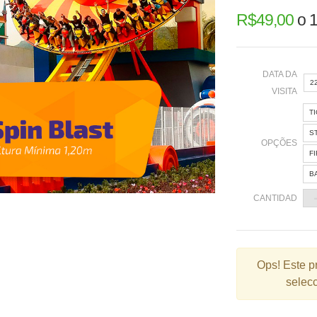
R$
49,00
o
1
DATA DA
2
VISITA
T
«
S
OPÇÕES
F
B
2
CANTIDAD
9
1
2
Ops!
Este p
selecc
3