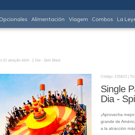
Opcionales
Alimentación
Viagem
Combos
La Ley
 01 atração Abril - 1 Dia - Spin Blast
Código: 235822 | Tic
Single P
Dia - Sp
¡Aprovecha mejor 
grande de América
a la atracción má