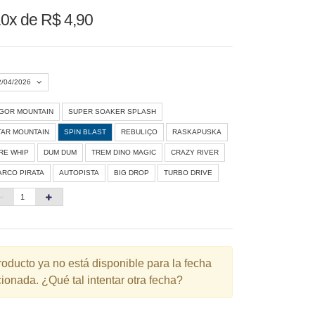
0x de R$ 4,90
2/04/2026
IGOR MOUNTAIN
SUPER SOAKER SPLASH
Agosto 2026
»
TAR MOUNTAIN
SPIN BLAST
REBULIÇO
RASKAPUSKA
D
S
T
Q
Q
S
S
IRE WHIP
DUM DUM
TREM DINO MAGIC
CRAZY RIVER
ARCO PIRATA
AUTOPISTA
BIG DROP
TURBO DRIVE
1
3
4
5
6
7
8
10
11
12
13
14
15
6
17
18
19
20
21
22
3
24
25
26
27
28
29
roducto ya no está disponible para la fecha
ionada. ¿Qué tal intentar otra fecha?
0
31