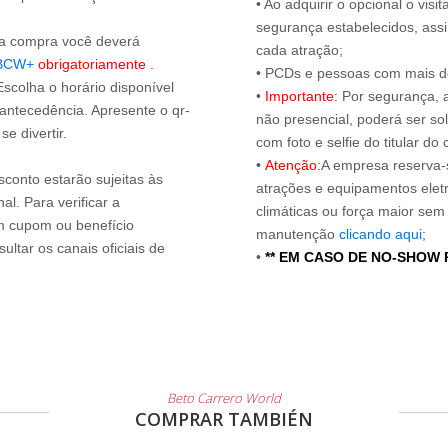
• Ao adquirir o opcional o vi
segurança estabelecidos, ass
s a compra você deverá
cada atração;
BCW+
obrigatoriamente
.
• PCDs e pessoas com mais de
Escolha o horário disponível
•
Importante:
Por segurança, 
 antecedência. Apresente o qr-
não presencial, poderá ser sol
e divertir.
com foto e selfie do titular 
•
Atenção:
A empresa reserva-s
sconto estarão sujeitas às
atrações e equipamentos elet
l. Para verificar a
climáticas ou força maior sem
um cupom ou benefício
manutenção
clicando aqui
;
ltar os canais oficiais de
•
** EM CASO DE NO-SHOW
Beto Carrero World
COMPRAR TAMBIÉN