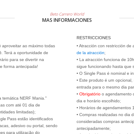
Beto Carrero World
MAS INFORMACIONES
RESTRICCIONES
cê aproveitar ao máximo todas
• Atracción con restricción de
ê. Terá a oportunidade de
de la atracción
;
ário para se divertir na
• La atracción funciona de 10h 
de forma antecipada!
sigue funcionando hasta que se 
• O Single Pass é nominal e int
• Este produto é um opcional
entrada para o mesmo dia para
•
Obrigatório
o agendamento d
a temática NERF Mania."
dia e horário escolhido;
das com até 01 dia de
• Horários de agendamentos 1
tidades limitadas);
• Compras realizadas no dia da
ngle Pass estão identificados
consideradas compras antecip
acas, adesivo ou portal, sendo
antecipadamente;
es para utilização do