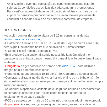
•A utilização e eventual cumulação de cupons de desconto estarão
sujeitas às condições específicas de cada campanha promocional.
Para verificar a possibilidade de utilização simultânea de mais de um
cupom ou benefício promocional, o consumidor deverá previamente
consultar os canais oficiais de atendimento comercial da empresa.
RESTRICCIONES
• Atracción con restricción de altura de 1,20 m, consulta las demás
restricciones de la atracción
;
• La atracción funciona de 10h a 18h. La fila del juego se cierra a las 18h,
pero sigue funcionando hasta que se divierta el último visitante.
• O Single Pass é nominal e intransferível;
• Este produto é um opcional, sendo necessário também adquirir o
passaporte de entrada para o mesmo dia para utilização deste (quantidade
limitada);
•
Obrigatório
o agendamento do horário pelo
APP BCW+
para utilizar a
atração no dia e horário escolhido;
• Horários de agendamentos 10:15 até 17:30. Conforme disponibilidade;
• Compras realizadas no dia da visita (na loja online ou na bilheteria) não
são consideradas compras antecipadas, para garantir o melhor valor compre
antecipadamente;
• Ao adquirir o opcional o visitante deve seguir as normas e procedimentos
de segurança estabelecidos, assim como respeitar o horário de
funcionamento de cada atração;
• PCDs e pessoas com mais de 60 anos não precisam adquirir este produto.
•
Importante:
Por segurança, a qualquer momento, tratando-se de uma