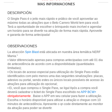
MAS INFORMACIONES
DESCRIPCIÓN
O Single Pass é o jeito mais rápido e prático de você aproveitar ao
máximo todas as atrações que o Beto Carrero World tem para você.
Terá a oportunidade de escolher o brinquedo mais incrível e agendar
um horário para se divertir na atração de forma mais rápida. Aproveite
e garanta de forma antecipada!
OBSERVACIONES
La atracción
Spin Blast
está ubicada en nuestra área temática NERF
Mania."
• Valor diferenciado apenas para compras antecipadas com até 01 dia
de antecedência de acordo com a disponibilidade (quantidades
limitadas);
• Os locais de acesso especial para utilização do Single Pass estão
identificados com pelo menos uma das seguintes sinalizações: placas,
adesivo ou portal, sendo estes os únicos locais possíveis de acesso às
atrações para utilização do opcional;
• Ei, você que comprou o Single Pass, se liga! Após a compra você
deverá cadastrar o ticket do Single Pass escolhido no
APP BCW+
obrigatoriamente
. Baixe o APP em seu celular para fazer a utilização.
Escolha o horário disponível para utilizar a atração e chegue com 10
minutos de antecedência. Apresente o qr-code diretamente ao monitor
da atração para poder se divertir.