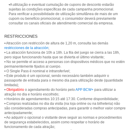
•A utilização e eventual cumulação de cupons de desconto estarão
sujeitas às condições específicas de cada campanha promocional.
Para verificar a possibilidade de utilização simultânea de mais de um
cupom ou benefício promocional, o consumidor deverá previamente
consultar os canais oficiais de atendimento comercial da empresa.
RESTRICCIONES
• Atracción con restricción de altura de 1,20 m, consulta las demás
restricciones de la atracción
;
• La atracción funciona de 10h a 18h. La fila del juego se cierra a las 18h,
pero sigue funcionando hasta que se divierta el último visitante;
• No se permite el acceso a personas con dispositivos médicos que no estén
permanentemente fijados al cuerpo.
• O Single Pass é nominal e intransferível;
• Este produto é um opcional, sendo necessário também adquirir o
passaporte de entrada para o mesmo dia para utilização deste (quantidade
limitada);
•
Obrigatório
o agendamento do horário pelo
APP BCW+
para utilizar a
atração no dia e horário escolhido;
• Horários de agendamentos 10:15 até 17:30. Conforme disponibilidade;
• Compras realizadas no dia da visita (na loja online ou na bilheteria) não
são consideradas compras antecipadas, para garantir o melhor valor compre
antecipadamente;
• Ao adquirir o opcional o visitante deve seguir as normas e procedimentos
de segurança estabelecidos, assim como respeitar o horário de
funcionamento de cada atração;