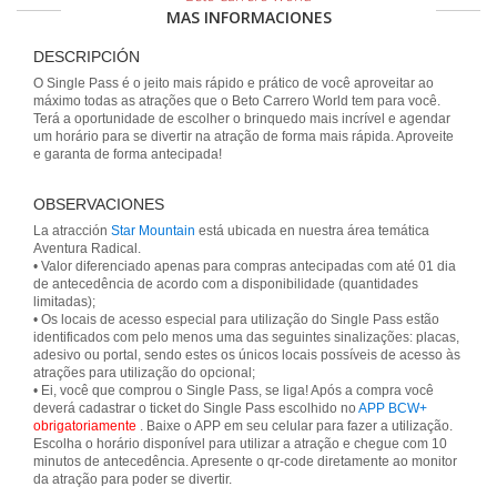
MAS INFORMACIONES
DESCRIPCIÓN
O Single Pass é o jeito mais rápido e prático de você aproveitar ao
máximo todas as atrações que o Beto Carrero World tem para você.
Terá a oportunidade de escolher o brinquedo mais incrível e agendar
um horário para se divertir na atração de forma mais rápida. Aproveite
e garanta de forma antecipada!
OBSERVACIONES
La atracción
Star Mountain
está ubicada en nuestra área temática
Aventura Radical.
• Valor diferenciado apenas para compras antecipadas com até 01 dia
de antecedência de acordo com a disponibilidade (quantidades
limitadas);
• Os locais de acesso especial para utilização do Single Pass estão
identificados com pelo menos uma das seguintes sinalizações: placas,
adesivo ou portal, sendo estes os únicos locais possíveis de acesso às
atrações para utilização do opcional;
• Ei, você que comprou o Single Pass, se liga! Após a compra você
deverá cadastrar o ticket do Single Pass escolhido no
APP BCW+
obrigatoriamente
. Baixe o APP em seu celular para fazer a utilização.
Escolha o horário disponível para utilizar a atração e chegue com 10
minutos de antecedência. Apresente o qr-code diretamente ao monitor
da atração para poder se divertir.