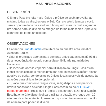
MAS INFORMACIONES
DESCRIPCIÓN
O Single Pass é o jeito mais rápido e prático de você aproveitar ao
máximo todas as atrações que o Beto Carrero World tem para você.
Terá a oportunidade de escolher o brinquedo mais incrível e agendar
um horário para se divertir na atração de forma mais rápida. Aproveite
e garanta de forma antecipada!
OBSERVACIONES
La atracción
Star Mountain
está ubicada en nuestra área temática
Aventura Radical.
• Valor diferenciado apenas para compras antecipadas com até 01 dia
de antecedência de acordo com a disponibilidade (quantidades
limitadas);
• Os locais de acesso especial para utilização do Single Pass estão
identificados com pelo menos uma das seguintes sinalizações: placas,
adesivo ou portal, sendo estes os únicos locais possíveis de acesso às
atrações para utilização do opcional;
• Ei, você que comprou o Single Pass, se liga! Após a compra você
deverá cadastrar o ticket do Single Pass escolhido no
APP BCW+
obrigatoriamente
. Baixe o APP em seu celular para fazer a utilização.
Escolha o horário disponível para utilizar a atração e chegue com 10
minutos de antecedência. Apresente o qr-code diretamente ao monitor
da atração para poder se divertir.