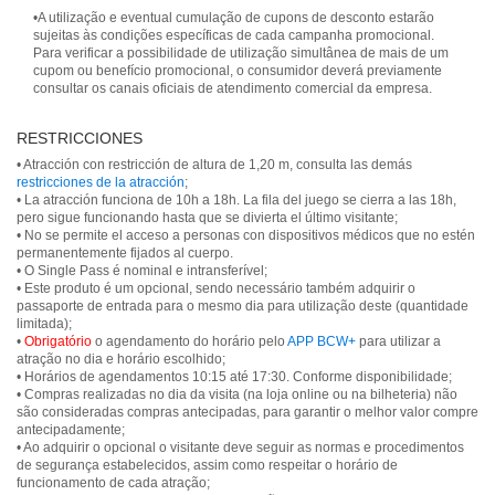
•A utilização e eventual cumulação de cupons de desconto estarão
sujeitas às condições específicas de cada campanha promocional.
Para verificar a possibilidade de utilização simultânea de mais de um
cupom ou benefício promocional, o consumidor deverá previamente
consultar os canais oficiais de atendimento comercial da empresa.
RESTRICCIONES
• Atracción con restricción de altura de 1,20 m, consulta las demás
restricciones de la atracción
;
• La atracción funciona de 10h a 18h. La fila del juego se cierra a las 18h,
pero sigue funcionando hasta que se divierta el último visitante;
• No se permite el acceso a personas con dispositivos médicos que no estén
permanentemente fijados al cuerpo.
• O Single Pass é nominal e intransferível;
• Este produto é um opcional, sendo necessário também adquirir o
passaporte de entrada para o mesmo dia para utilização deste (quantidade
limitada);
•
Obrigatório
o agendamento do horário pelo
APP BCW+
para utilizar a
atração no dia e horário escolhido;
• Horários de agendamentos 10:15 até 17:30. Conforme disponibilidade;
• Compras realizadas no dia da visita (na loja online ou na bilheteria) não
são consideradas compras antecipadas, para garantir o melhor valor compre
antecipadamente;
• Ao adquirir o opcional o visitante deve seguir as normas e procedimentos
de segurança estabelecidos, assim como respeitar o horário de
funcionamento de cada atração;