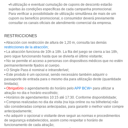
•A utilização e eventual cumulação de cupons de desconto estarão
sujeitas às condições específicas de cada campanha promocional.
Para verificar a possibilidade de utilização simultânea de mais de um
cupom ou benefício promocional, o consumidor deverá previamente
consultar os canais oficiais de atendimento comercial da empresa.
RESTRICCIONES
• Atracción con restricción de altura de 1,20 m, consulta las demás
restricciones de la atracción
;
• La atracción funciona de 10h a 18h. La fila del juego se cierra a las 18h,
pero sigue funcionando hasta que se divierta el último visitante;
• No se permite el acceso a personas con dispositivos médicos que no estén
permanentemente fijados al cuerpo.
• O Single Pass é nominal e intransferível;
• Este produto é um opcional, sendo necessário também adquirir o
passaporte de entrada para o mesmo dia para utilização deste (quantidade
limitada);
•
Obrigatório
o agendamento do horário pelo
APP BCW+
para utilizar a
atração no dia e horário escolhido;
• Horários de agendamentos 10:15 até 17:30. Conforme disponibilidade;
• Compras realizadas no dia da visita (na loja online ou na bilheteria) não
são consideradas compras antecipadas, para garantir o melhor valor compre
antecipadamente;
• Ao adquirir o opcional o visitante deve seguir as normas e procedimentos
de segurança estabelecidos, assim como respeitar o horário de
funcionamento de cada atração;