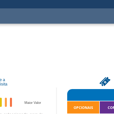
Opcionales
Alimentación
Viagem
Combos
La Ley
e a
isita
Maior Valor
OPCIONAIS
CO