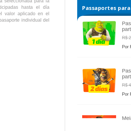
a seleccionada para la
Passaportes para 
icipadas hasta el día
l valor aplicado en el
pasaporte individual del
Pas
par
INFO
R$ 2
Por 
Pas
par
INFO
R$ 4
Por 
Mei
INFO