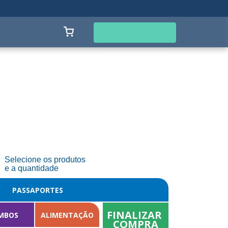
CENTRAL DE VENTAS
+55 47 3261.2222
Comprar ahora
enda
Selecione os produtos
e a quantidade
PASSAPORTES
FINALIZAR 
MBOS
ALIMENTAÇÃO
COMPRA