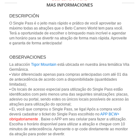
MAS INFORMACIONES
DESCRIPCIÓN
O Single Pass é o jeito mais rápido e prático de você aproveitar ao
máximo todas as atrações que o Beto Carrero World tem para você.
Terá a oportunidade de escolher o brinquedo mais incrível e agendar
um horário para se divertir na atração de forma mais rápida. Aproveite
e garanta de forma antecipada!
OBSERVACIONES
La atracción
Tigor Mountain
está ubicada en nuestra área temática Vila
Germânica.
• Valor diferenciado apenas para compras antecipadas com até 01 dia
de antecedência de acordo com a disponibilidade (quantidades
limitadas);
• Os locais de acesso especial para utilização do Single Pass estão
identificados com pelo menos uma das seguintes sinalizações: placas,
adesivo ou portal, sendo estes os únicos locais possíveis de acesso às
atrações para utilização do opcional;
• Ei, você que comprou o Single Pass, se liga! Após a compra você
deverá cadastrar o ticket do Single Pass escolhido no
APP BCW+
obrigatoriamente
. Baixe o APP em seu celular para fazer a utilização.
Escolha o horário disponível para utilizar a atração e chegue com 10
minutos de antecedência. Apresente o qr-code diretamente ao monitor
da atração para poder se divertir.