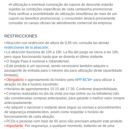
•A utilização e eventual cumulação de cupons de desconto estarão
sujeitas às condições específicas de cada campanha promocional.
Para verificar a possibilidade de utilização simultânea de mais de um
cupom ou benefício promocional, o consumidor deverá previamente
consultar os canais oficiais de atendimento comercial da empresa.
RESTRICCIONES
• Atracción con restricción de altura de 0,95 cm, consulta las demás
restricciones de la atracción
;
• La atracción funciona de 10h a 18h. La fila del juego se cierra a las 18h,
pero sigue funcionando hasta que se divierta el último visitante.
• O Single Pass é nominal e intransferível;
• Este produto é um opcional, sendo necessário também adquirir o
passaporte de entrada para o mesmo dia para utilização deste (quantidade
limitada);
•
Obrigatório
o agendamento do horário pelo
APP BCW+
para utilizar a
atração no dia e horário escolhido;
• Horários de agendamentos 10:15 até 17:30. Conforme disponibilidade;
• Compras realizadas no dia da visita (na loja online ou na bilheteria) não
são consideradas compras antecipadas, para garantir o melhor valor compre
antecipadamente;
• Ao adquirir o opcional o visitante deve seguir as normas e procedimentos
de segurança estabelecidos, assim como respeitar o horário de
funcionamento de cada atração;
• PCDs e pessoas com mais de 60 anos não precisam adquirir este produto.
•
Importante:
Por segurança, a qualquer momento, tratando-se de uma