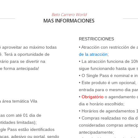
Beto Carrero World
MAS INFORMACIONES
RESTRICCIONES
cê aproveitar ao máximo todas
• Atracción con restricción de
ê. Terá a oportunidade de
de la atracción
;
ário para se divertir na
• La atracción funciona de 10h 
de forma antecipada!
sigue funcionando hasta que se 
• O Single Pass é nominal e int
• Este produto é um opcional
entrada para o mesmo dia para
•
Obrigatório
o agendamento d
 área temática Vila
dia e horário escolhido;
• Horários de agendamentos 1
das com até 01 dia de
• Compras realizadas no dia da
tidades limitadas);
consideradas compras antecip
ngle Pass estão identificados
antecipadamente;
acas, adesivo ou portal, sendo