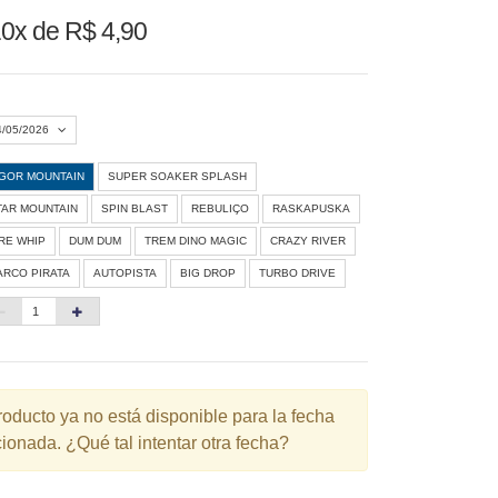
0x de R$ 4,90
4/05/2026
IGOR MOUNTAIN
SUPER SOAKER SPLASH
Agosto 2026
»
TAR MOUNTAIN
SPIN BLAST
REBULIÇO
RASKAPUSKA
D
S
T
Q
Q
S
S
IRE WHIP
DUM DUM
TREM DINO MAGIC
CRAZY RIVER
ARCO PIRATA
AUTOPISTA
BIG DROP
TURBO DRIVE
1
3
4
5
6
7
8
10
11
12
13
14
15
6
17
18
19
20
21
22
3
24
25
26
27
28
29
roducto ya no está disponible para la fecha
ionada. ¿Qué tal intentar otra fecha?
0
31