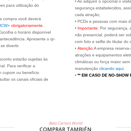
• Ao adquirir o opcional o vi
es para utilização do
segurança estabelecidos, ass
cada atração;
s a compra você deverá
• PCDs e pessoas com mais de
BCW+
obrigatoriamente
.
•
Importante:
Por segurança, 
Escolha o horário disponível
não presencial, poderá ser sol
 antecedência. Apresente o qr-
com foto e selfie do titular 
e divertir.
•
Atenção:
A empresa reserva-s
atrações e equipamentos elet
sconto estarão sujeitas às
climáticas ou força maior sem
l. Para verificar a
manutenção
clicando aqui
;
um cupom ou benefício
•
** EM CASO DE NO-SHOW
ltar os canais oficiais de
Beto Carrero World
COMPRAR TAMBIÉN