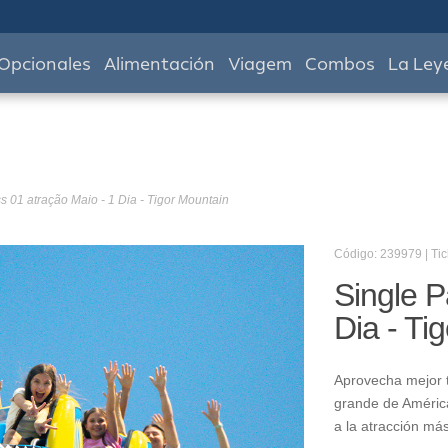
Opcionales
Alimentación
Viagem
Combos
La Ley
s 01 atração Maio - 1 Dia - Tigor Mountain
Código: 239979 | Tic
Single P
Dia - Ti
Aprovecha mejor t
grande de América
a la atracción má