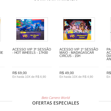
1
ACESSO VIP 3ª SESSÃO
ACESSO VIP 1ª SESSÃO
PA
DE
- HOT WHEELS - 17H30
MAIO - MADAGASCAR
AC
CIRCUS - 15H
DI
A
R$ 69,00
R$ 49,00
R$
En hasta 10X de R$ 6,90
En hasta 10X de R$ 4,90
En 
Beto Carrero World
OFERTAS ESPECIALES