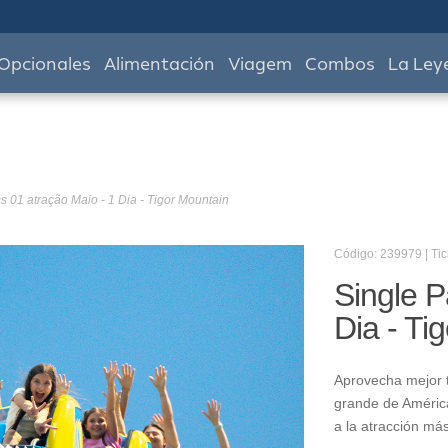
Opcionales
Alimentación
Viagem
Combos
La Ley
s 01 atração Maio - 1 Dia - Tigor Mountain
Código: 239979 | Tic
Single P
Dia - Ti
Aprovecha mejor t
grande de América
a la atracción má