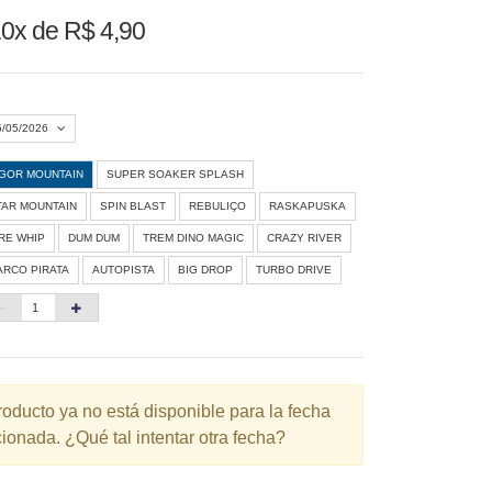
0x de R$ 4,90
5/05/2026
IGOR MOUNTAIN
SUPER SOAKER SPLASH
Agosto 2026
»
TAR MOUNTAIN
SPIN BLAST
REBULIÇO
RASKAPUSKA
D
S
T
Q
Q
S
S
IRE WHIP
DUM DUM
TREM DINO MAGIC
CRAZY RIVER
ARCO PIRATA
AUTOPISTA
BIG DROP
TURBO DRIVE
1
3
4
5
6
7
8
10
11
12
13
14
15
6
17
18
19
20
21
22
3
24
25
26
27
28
29
roducto ya no está disponible para la fecha
ionada. ¿Qué tal intentar otra fecha?
0
31