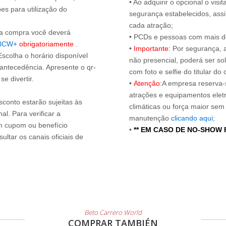
• Ao adquirir o opcional o vi
es para utilização do
segurança estabelecidos, ass
cada atração;
s a compra você deverá
• PCDs e pessoas com mais de
BCW+
obrigatoriamente
.
•
Importante:
Por segurança, 
Escolha o horário disponível
não presencial, poderá ser sol
 antecedência. Apresente o qr-
com foto e selfie do titular 
e divertir.
•
Atenção:
A empresa reserva-s
atrações e equipamentos elet
sconto estarão sujeitas às
climáticas ou força maior sem
l. Para verificar a
manutenção
clicando aqui
;
um cupom ou benefício
•
** EM CASO DE NO-SHOW
ltar os canais oficiais de
Beto Carrero World
COMPRAR TAMBIÉN