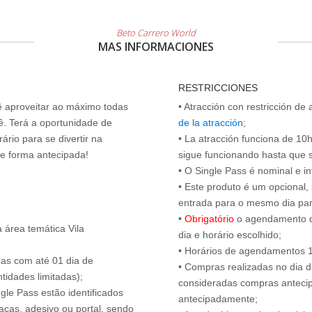
Beto Carrero World
MAS INFORMACIONES
RESTRICCIONES
cê aproveitar ao máximo todas
• Atracción con restricción de
ê. Terá a oportunidade de
de la atracción
;
ário para se divertir na
• La atracción funciona de 10h 
de forma antecipada!
sigue funcionando hasta que se 
• O Single Pass é nominal e int
• Este produto é um opcional
entrada para o mesmo dia para
•
Obrigatório
o agendamento d
 área temática Vila
dia e horário escolhido;
• Horários de agendamentos 1
das com até 01 dia de
• Compras realizadas no dia da
tidades limitadas);
consideradas compras antecip
ngle Pass estão identificados
antecipadamente;
acas, adesivo ou portal, sendo