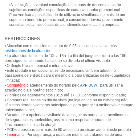
•A utilização e eventual cumulação de cupons de desconto estarão
sujeitas às condições específicas de cada campanha promocional.
Para verificar a possibilidade de utilização simultânea de mais de um
cupom ou benefício promocional, o consumidor deverá previamente
consultar os canais oficiais de atendimento comercial da empresa.
RESTRICCIONES
• Atracción con restricción de altura de 0,95 cm, consulta las demás
restricciones de la atracción
;
• La atracción funciona de 10h a 18h. La fila del juego se cierra a las 18h,
pero sigue funcionando hasta que se divierta el último visitante.
• O Single Pass é nominal e intransferível;
• Este produto é um opcional, sendo necessário também adquirir o
passaporte de entrada para o mesmo dia para utilização deste (quantidade
limitada);
•
Obrigatório
o agendamento do horário pelo
APP BCW+
para utilizar a
atração no dia e horário escolhido;
• Horários de agendamentos 10:15 até 17:30. Conforme disponibilidade;
• Compras realizadas no dia da visita (na loja online ou na bilheteria) não
são consideradas compras antecipadas, para garantir o melhor valor compre
antecipadamente;
• Ao adquirir o opcional o visitante deve seguir as normas e procedimentos
de segurança estabelecidos, assim como respeitar o horário de
funcionamento de cada atração;
• PCDs e pessoas com mais de 60 anos não precisam adquirir este produto.
•
Importante:
Por segurança, a qualquer momento, tratando-se de uma