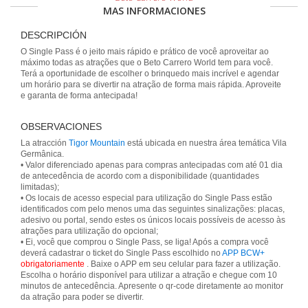
MAS INFORMACIONES
DESCRIPCIÓN
O Single Pass é o jeito mais rápido e prático de você aproveitar ao
máximo todas as atrações que o Beto Carrero World tem para você.
Terá a oportunidade de escolher o brinquedo mais incrível e agendar
um horário para se divertir na atração de forma mais rápida. Aproveite
e garanta de forma antecipada!
OBSERVACIONES
La atracción
Tigor Mountain
está ubicada en nuestra área temática Vila
Germânica.
• Valor diferenciado apenas para compras antecipadas com até 01 dia
de antecedência de acordo com a disponibilidade (quantidades
limitadas);
• Os locais de acesso especial para utilização do Single Pass estão
identificados com pelo menos uma das seguintes sinalizações: placas,
adesivo ou portal, sendo estes os únicos locais possíveis de acesso às
atrações para utilização do opcional;
• Ei, você que comprou o Single Pass, se liga! Após a compra você
deverá cadastrar o ticket do Single Pass escolhido no
APP BCW+
obrigatoriamente
. Baixe o APP em seu celular para fazer a utilização.
Escolha o horário disponível para utilizar a atração e chegue com 10
minutos de antecedência. Apresente o qr-code diretamente ao monitor
da atração para poder se divertir.